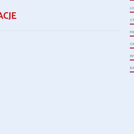
LI
CJE
S
MI
O
IN
B