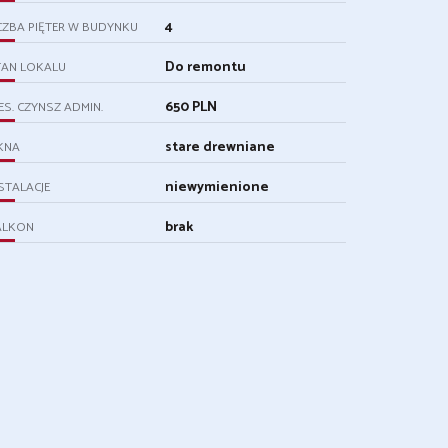
4
CZBA PIĘTER W BUDYNKU
Do remontu
TAN LOKALU
650 PLN
ES. CZYNSZ ADMIN.
stare drewniane
KNA
niewymienione
STALACJE
brak
ALKON