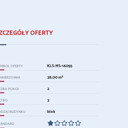
ZCZEGÓŁY OFERTY
KLS-MS-16055
YMBOL OFERTY
38,00 m²
OWIERZCHNIA
2
CZBA POKOI
3
ĘTRO
blok
ODZAJ BUDYNKU
TANDARD