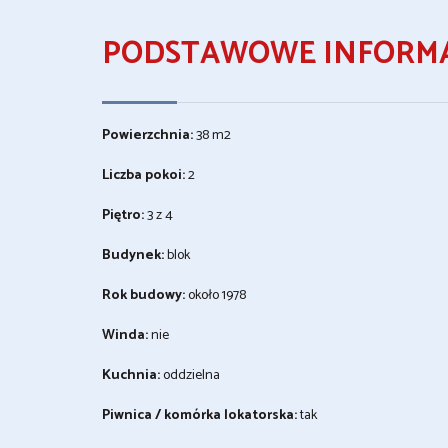
PODSTAWOWE INFORMA
Powierzchnia:
38 m2
Liczba pokoi:
2
Piętro:
3 z 4
Budynek:
blok
Rok budowy:
około 1978
Winda:
nie
Kuchnia:
oddzielna
Piwnica / komórka lokatorska:
tak