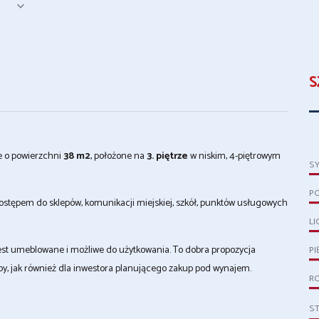
S
e o powierzchni
38 m2
, położone na
3. piętrze
w niskim, 4-piętrowym
S
P
dostępem do sklepów, komunikacji miejskiej, szkół, punktów usługowych
LI
est umeblowane i możliwe do użytkowania. To dobra propozycja
PI
y, jak również dla inwestora planującego zakup pod wynajem.
R
S