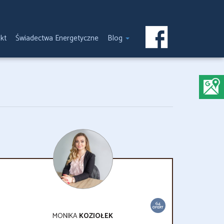
kt
Świadectwa Energetyczne
Blog
64
OFERT
MONIKA
KOZIOŁEK