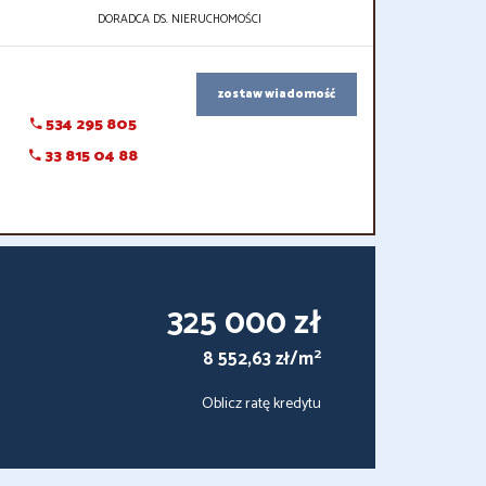
DORADCA DS. NIERUCHOMOŚCI
zostaw wiadomość
534 295 805
33 815 04 88
325 000 zł
2
8 552,63 zł/m
Oblicz ratę kredytu