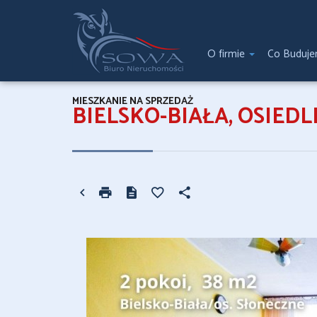
O firmie
Co Buduj
MIESZKANIE NA SPRZEDAŻ
BIELSKO-BIAŁA, OSIED