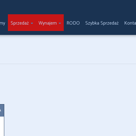
emy
Sprzedaż
Wynajem
RODO
Szybka Sprzedaż
Konta
A