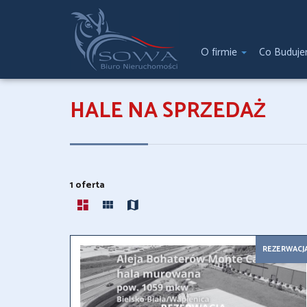
O firmie
Co Buduj
HALE NA SPRZEDAŻ
1 oferta
REZERWACJ