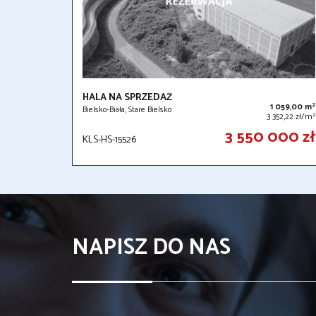
HALA NA SPRZEDAŻ
2
1 059,00 m
Bielsko-Biała, Stare Bielsko
2
3 352,22 zł/m
3 550 000 zł
KLS-HS-15526
NAPISZ DO NAS