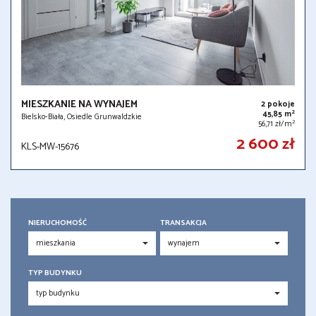
MIESZKANIE NA WYNAJEM
2 pokoje
2
45,85 m
Bielsko-Biała, Osiedle Grunwaldzkie
2
56,71 zł/m
2 600 zł
KLS-MW-15676
NIERUCHOMOŚĆ
TRANSAKCJA
TYP BUDYNKU