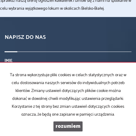
Sprawdź naszą ofertę ogłoszeń kawalerek i umów się z nami na spotkanie w
celu wybrania wyjątkowego lokum w okolicach Bielsko-Białej.
NAPISZ DO NAS
IMIĘ
Ta strona wykorzystuje pliki cookies w celach statystycznych oraz w
TELEFON KOMÓRKOWY
celu dostosowania naszych serwisów do indywidualnych potrzeb
klientów. Zmiany ustawień dotyczących plików cookie można
dokonać w dowolnej chwili modyfikując ustawienia przeglądarki.
EMAIL
Korzystanie z tej strony bez zmian ustawień dotyczących cookies
oznacza, że będą one zapisane w pamięci urządzenia.
rozumiem
KOD ZABEZPIECZAJĄCY