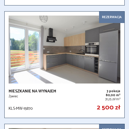
REZERWACJA
MIESZKANIE NA WYNAJEM
3 pokoje
2
80,00 m
Żywiec
2
31,25 zł/m
2 500 zł
KLS-MW-15870