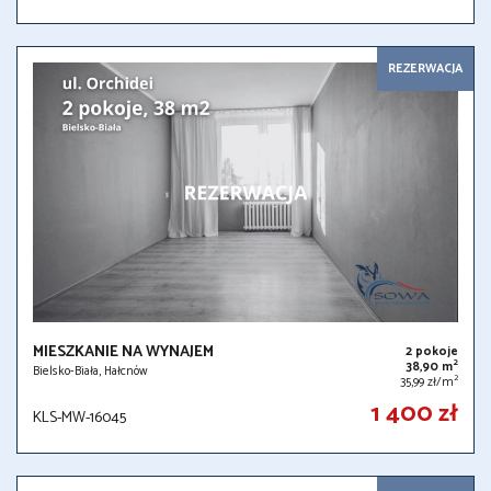
REZERWACJA
MIESZKANIE NA WYNAJEM
2 pokoje
2
38,90 m
Bielsko-Biała, Hałcnów
2
35,99 zł/m
1 400 zł
KLS-MW-16045