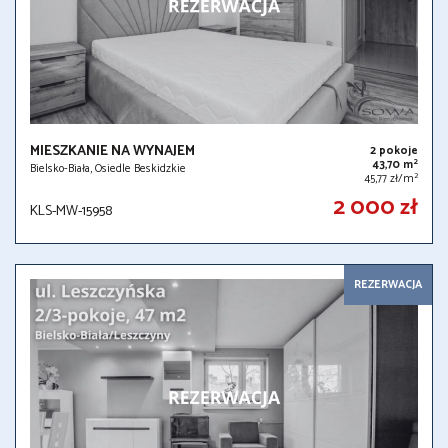
MIESZKANIE NA WYNAJEM
2 pokoje
2
43,70 m
Bielsko-Biała, Osiedle Beskidzkie
2
45,77 zł/m
2 000 zł
KLS-MW-15958
REZERWACJA