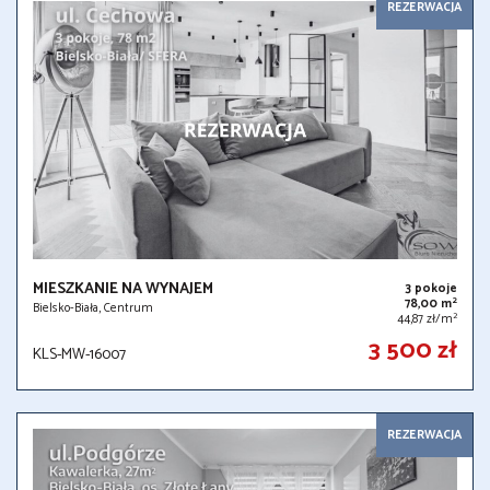
REZERWACJA
MIESZKANIE NA WYNAJEM
3 pokoje
2
78,00 m
Bielsko-Biała, Centrum
2
44,87 zł/m
3 500 zł
KLS-MW-16007
REZERWACJA