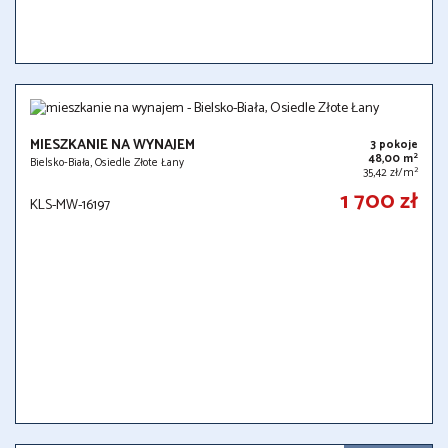
MIESZKANIE NA WYNAJEM
3 pokoje
2
48,00 m
Bielsko-Biała, Osiedle Złote Łany
2
35,42 zł/m
1 700 zł
KLS-MW-16197