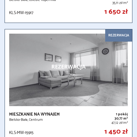
Bielsko-Biała, Osiedle Kopernika
2
35,11 zł/m
1 650 zł
KLS-MW-15917
REZERWACJA
MIESZKANIE NA WYNAJEM
1 pokój
2
30,77 m
Bielsko-Biała, Centrum
2
47,12 zł/m
1 450 zł
KLS-MW-15915