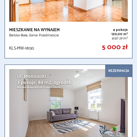
MIESZKANIE NA WYNAJEM
4 pokoje
2
120,00 m
Bielsko-Biała, Górne Przedmieście
2
41,67 zł/m
5 000 zł
KLS-MW-16130
REZERWACJA