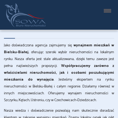
MIESZKANIA I APARTAMENTY NA WYNAJEM
BIELSKO-BIAŁA
Jako doświadczona agencja zajmujemy się
wynajmem mieszkań w
Bielsku-Białej
, oferując szeroki wybór nieruchomości na lokalnym
rynku. Nasza oferta jest stale aktualizowana, dzięki temu zawsze jest
pełna najświeższych propozycji.
Współpracujemy zarówno z
właścicielami nieruchomości, jak i osobami poszukującymi
mieszkania do wynajęcia
. Jesteśmy ekspertem na rynku
nieruchomości w Bielsku-Białej i całym regionie. Działamy również w
innych miejscowościach. Oferujemy wynajem
nieruchomości w
Szczyrku
, Kętach, Ustroniu, czy w Czechowicach-Dziedzicach.
Nasza wiedza i doświadczenie pozwalają nam skutecznie doradzać
klientom w zakresie wynajmu mieszkań. Znamy lokalny rynek jak nikt