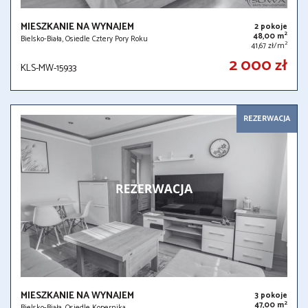
MIESZKANIE NA WYNAJEM
2 pokoje
2
48,00 m
Bielsko-Biała, Osiedle Cztery Pory Roku
2
41,67 zł/m
2 000 zł
KLS-MW-15933
REZERWACJA
MIESZKANIE NA WYNAJEM
3 pokoje
2
47,00 m