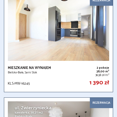
REZERWACJA
MIESZKANIE NA WYNAJEM
2 pokoje
2
38,00 m
Bielsko-Biała, Sarni Stok
2
36,58 zł/m
1 390 zł
KLS-MW-16245
REZERWACJA