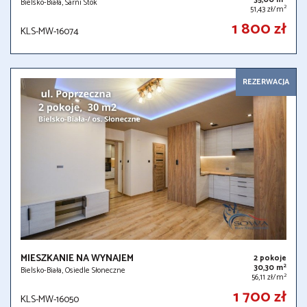
Bielsko-Biała, Sarni Stok
2
51,43 zł/m
1 800 zł
KLS-MW-16074
REZERWACJA
MIESZKANIE NA WYNAJEM
2 pokoje
2
30,30 m
Bielsko-Biała, Osiedle Słoneczne
2
56,11 zł/m
1 700 zł
KLS-MW-16050