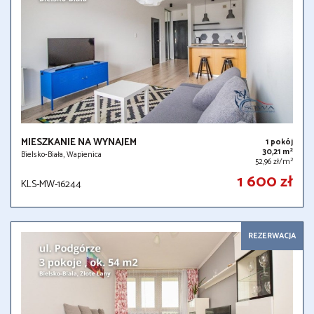
MIESZKANIE NA WYNAJEM
1 pokój
2
30,21 m
Bielsko-Biała, Wapienica
2
52,96 zł/m
1 600 zł
KLS-MW-16244
REZERWACJA