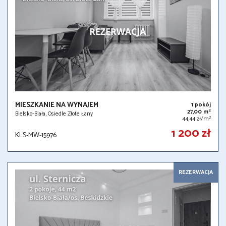
MIESZKANIE NA WYNAJEM
1 pokój
2
27,00 m
Bielsko-Biała, Osiedle Złote Łany
2
44,44 zł/m
1 200 zł
KLS-MW-15976
REZERWACJA