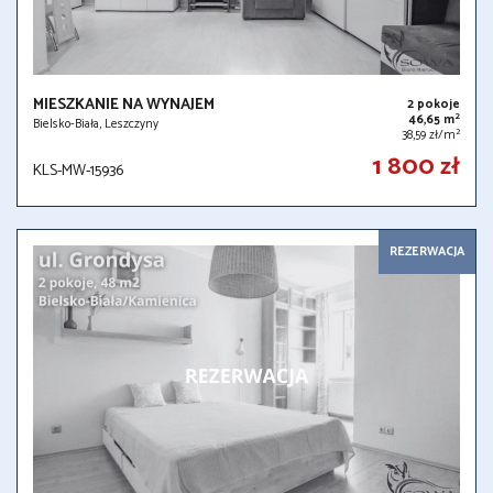
MIESZKANIE NA WYNAJEM
2 pokoje
2
46,65 m
Bielsko-Biała, Leszczyny
2
38,59 zł/m
1 800 zł
KLS-MW-15936
REZERWACJA