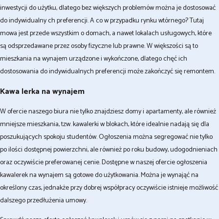
inwestycji do użytku, dlatego bez większych problemów można je dostosować
do indywidualny ch preferencji. A co w przypadku rynku wtórnego? Tutaj
mowa jest przede wszystkim o domach, a nawet lokalach usługowych, które
są odsprzedawane przez osoby fizyczne lub prawne. W większości są to
mieszkania na wynajem urządzone i wykończone, dlatego chęć ich
dostosowania do indywidualnych preferencji może zakończyć się remontem.
Kawa lerka na wynajem
W ofercie naszego biura nie tylko znajdziesz domy i apartamenty, ale również
mniejsze mieszkania, tzw. kawalerki w blokach, które idealnie nadają się dla
poszukujących spokoju studentów. Ogłoszenia można segregować nie tylko
po ilości dostępnej powierzchni, ale również po roku budowy, udogodnieniach
oraz oczywiście preferowanej cenie. Dostępne w naszej ofercie ogłoszenia
kawalerek na wynajem są gotowe do użytkowania. Można je wynająć na
określony czas, jednakże przy dobrej współpracy oczywiście istnieje możliwość
dalszego przedłużenia umowy.