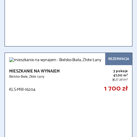
REZERWACJA
MIESZKANIE NA WYNAJEM
3 pokoje
2
47,00 m
Bielsko-Biała, Złote Łany
2
36,17 zł/m
1 700 zł
KLS-MW-16204