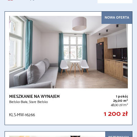
NOWA OFERTA
MIESZKANIE NA WYNAJEM
1 pokój
2
25,00 m
Bielsko-Biała, Stare Bielsko
2
48,00 zł/m
1 200 zł
KLS-MW-16266