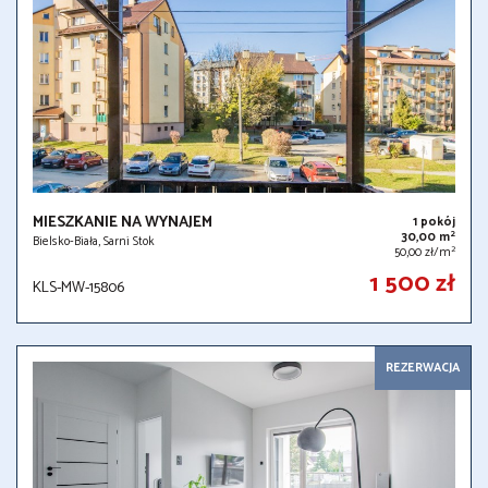
MIESZKANIE NA WYNAJEM
1 pokój
2
30,00 m
Bielsko-Biała, Sarni Stok
2
50,00 zł/m
1 500 zł
KLS-MW-15806
REZERWACJA