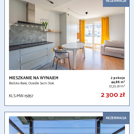
REZERWACJA
MIESZKANIE NA WYNAJEM
2 pokoje
2
44,88 m
Bielsko-Biała, Osiedle Sarni Stok
2
51,25 zł/m
2 300 zł
KLS-MW-15857
REZERWACJA