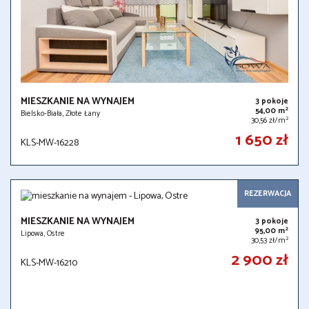
MIESZKANIE NA WYNAJEM
3 pokoje
2
54,00 m
Bielsko-Biała, Złote Łany
2
30,56 zł/m
1 650 zł
KLS-MW-16228
REZERWACJA
MIESZKANIE NA WYNAJEM
3 pokoje
2
95,00 m
Lipowa, Ostre
2
30,53 zł/m
2 900 zł
KLS-MW-16210