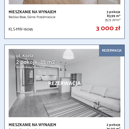
MIESZKANIE NA WYNAJEM
3 pokoje
2
83,99 m
Bielsko-Biała, Górne Przedmieście
2
35,72 zł/m
3 000 zł
KLS-MW-16095
REZERWACJA
MIESZKANIE NA WYNAJEM
2 pokoje
2
35,00 m