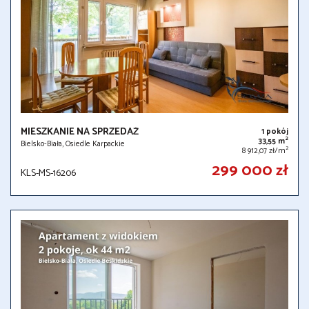
MIESZKANIE NA SPRZEDAŻ
1 pokój
2
33,55 m
Bielsko-Biała, Osiedle Karpackie
2
8 912,07 zł/m
299 000 zł
KLS-MS-16206