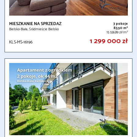
MIESZKANIE NA SPRZEDAŻ
3 pokoje
2
83,50 m
Bielsko-Biała, Śródmieście Bielsko
2
15 556,89 zł/m
1 299 000 zł
KLS-MS-16196