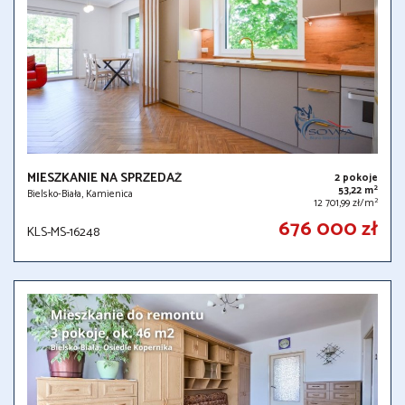
MIESZKANIE NA SPRZEDAŻ
2 pokoje
2
53,22 m
Bielsko-Biała, Kamienica
2
12 701,99 zł/m
676 000 zł
KLS-MS-16248