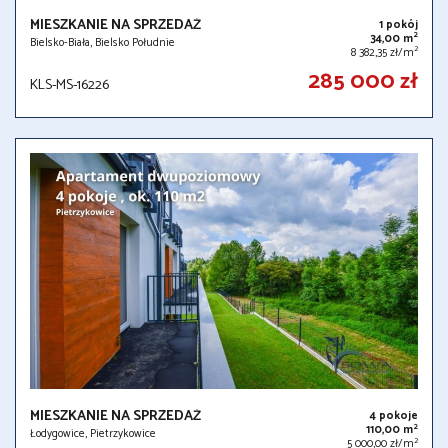
MIESZKANIE NA SPRZEDAŻ
1 pokój
2
34,00 m
Bielsko-Biała, Bielsko Południe
2
8 382,35 zł/m
285 000 zł
KLS-MS-16226
MIESZKANIE NA SPRZEDAŻ
4 pokoje
2
110,00 m
Łodygowice, Pietrzykowice
2
5 000,00 zł/m