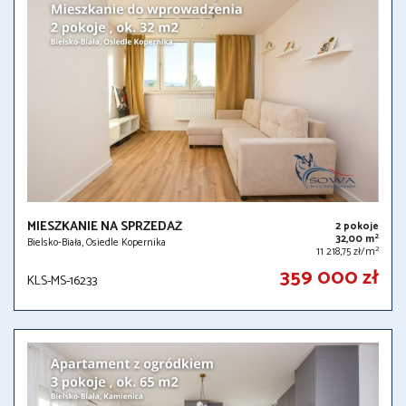
MIESZKANIE NA SPRZEDAŻ
2 pokoje
2
32,00 m
Bielsko-Biała, Osiedle Kopernika
2
11 218,75 zł/m
359 000 zł
KLS-MS-16233