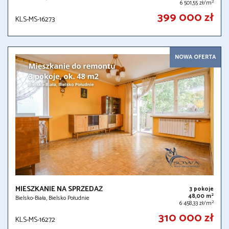
2
6 501,55 zł/m
399 000 zł
KLS-MS-16273
NOWA OFERTA
MIESZKANIE NA SPRZEDAŻ
3 pokoje
2
48,00 m
Bielsko-Biała, Bielsko Południe
2
6 458,33 zł/m
310 000 zł
KLS-MS-16272