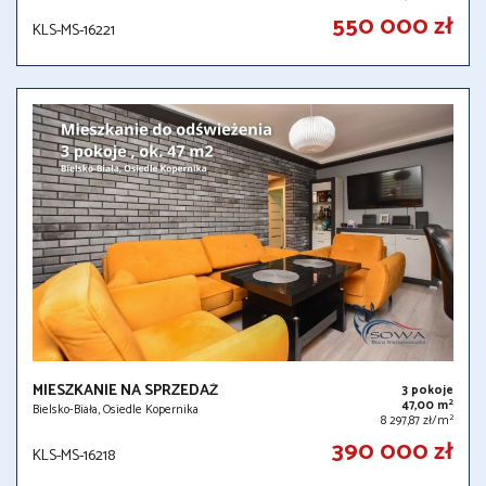
550 000 zł
KLS-MS-16221
MIESZKANIE NA SPRZEDAŻ
3 pokoje
2
47,00 m
Bielsko-Biała, Osiedle Kopernika
2
8 297,87 zł/m
390 000 zł
KLS-MS-16218