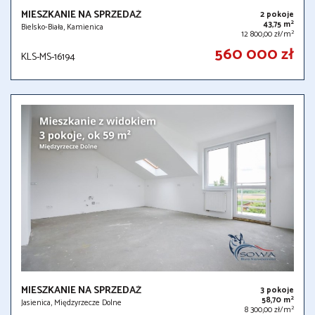
MIESZKANIE NA SPRZEDAŻ
2 pokoje
2
43,75 m
Bielsko-Biała, Kamienica
2
12 800,00 zł/m
560 000 zł
KLS-MS-16194
MIESZKANIE NA SPRZEDAŻ
3 pokoje
2
58,70 m
Jasienica, Międzyrzecze Dolne
2
8 300,00 zł/m