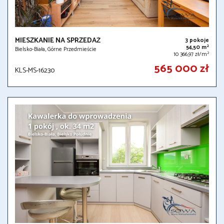
MIESZKANIE NA SPRZEDAŻ
3 pokoje
2
54,50 m
Bielsko-Biała, Górne Przedmieście
2
10 366,97 zł/m
565 000 zł
KLS-MS-16230