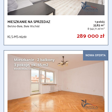
MIESZKANIE NA SPRZEDAŻ
1 pokój
2
33,83 m
Bielsko-Biała, Biała Wschód
2
8 542,71 zł/m
289 000 zł
KLS-MS-16261
NOWA OFERTA