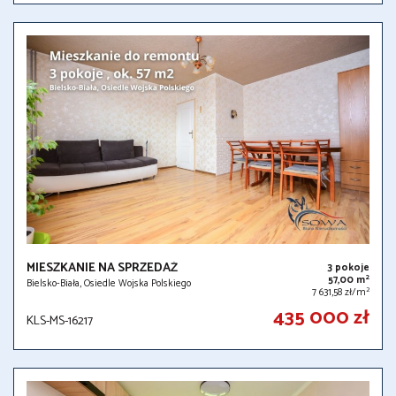
MIESZKANIE NA SPRZEDAŻ
3 pokoje
2
57,00 m
Bielsko-Biała, Osiedle Wojska Polskiego
2
7 631,58 zł/m
435 000 zł
KLS-MS-16217