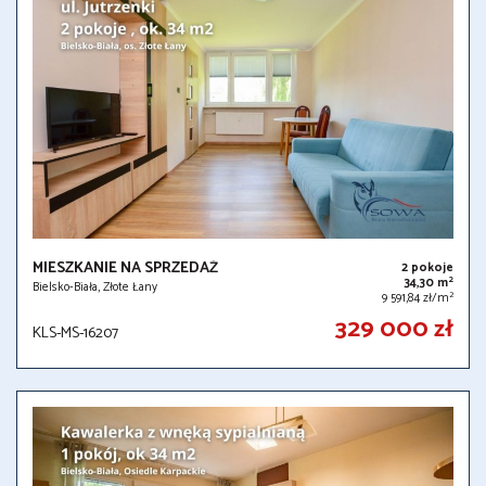
MIESZKANIE NA SPRZEDAŻ
2 pokoje
2
34,30 m
Bielsko-Biała, Złote Łany
2
9 591,84 zł/m
329 000 zł
KLS-MS-16207