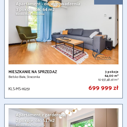
MIESZKANIE NA SPRZEDAŻ
3 pokoje
2
64,00 m
Bielsko-Biała, Straconka
2
10 937,48 zł/m
699 999 zł
KLS-MS-16251