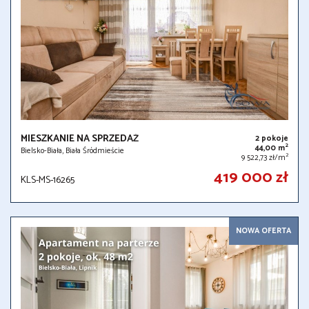
MIESZKANIE NA SPRZEDAŻ
2 pokoje
2
44,00 m
Bielsko-Biała, Biała Śródmieście
2
9 522,73 zł/m
419 000 zł
KLS-MS-16265
NOWA OFERTA