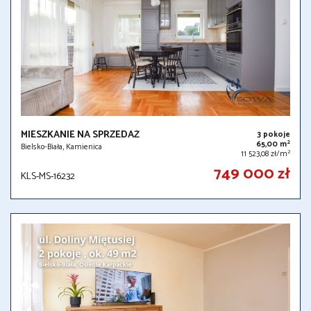
MIESZKANIE NA SPRZEDAŻ
3 pokoje
2
65,00 m
Bielsko-Biała, Kamienica
2
11 523,08 zł/m
749 000 zł
KLS-MS-16232