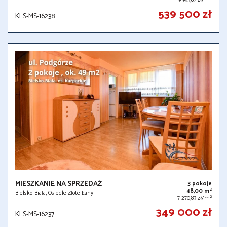
539 500 zł
KLS-MS-16238
MIESZKANIE NA SPRZEDAŻ
3 pokoje
2
48,00 m
Bielsko-Biała, Osiedle Złote Łany
2
7 270,83 zł/m
349 000 zł
KLS-MS-16237