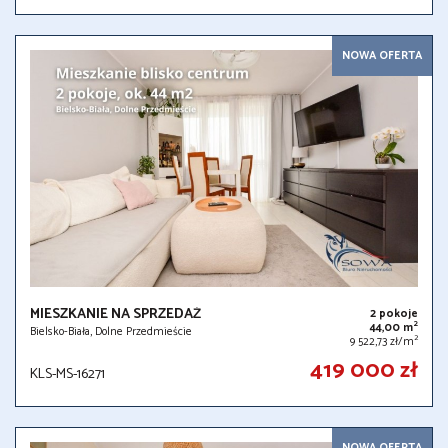
NOWA OFERTA
MIESZKANIE NA SPRZEDAŻ
2 pokoje
2
44,00 m
Bielsko-Biała, Dolne Przedmieście
2
9 522,73 zł/m
419 000 zł
KLS-MS-16271
NOWA OFERTA