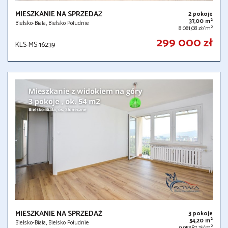
MIESZKANIE NA SPRZEDAŻ
2 pokoje
2
37,00 m
Bielsko-Biała, Bielsko Południe
2
8 081,08 zł/m
299 000 zł
KLS-MS-16239
MIESZKANIE NA SPRZEDAŻ
3 pokoje
2
54,20 m
Bielsko-Biała, Bielsko Południe
2
9 953,87 zł/m