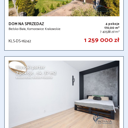
DOM NA SPRZEDAŻ
4 pokoje
2
170,00 m
Bielsko-Biała, Komorowice Krakowskie
2
7 405,88 zł/m
1 259 000 zł
KLS-DS-16242