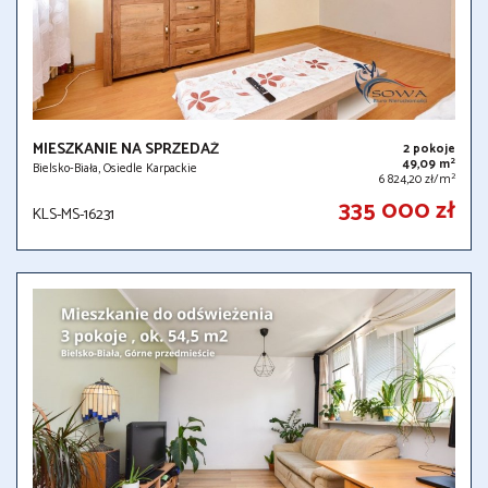
MIESZKANIE NA SPRZEDAŻ
2 pokoje
2
49,09 m
Bielsko-Biała, Osiedle Karpackie
2
6 824,20 zł/m
335 000 zł
KLS-MS-16231