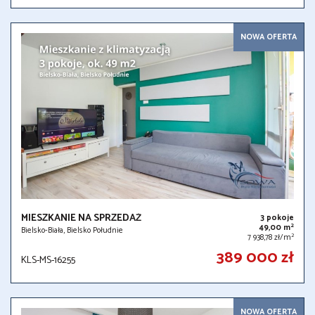
NOWA OFERTA
MIESZKANIE NA SPRZEDAŻ
3 pokoje
2
49,00 m
Bielsko-Biała, Bielsko Południe
2
7 938,78 zł/m
389 000 zł
KLS-MS-16255
NOWA OFERTA