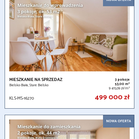
MIESZKANIE NA SPRZEDAŻ
3 pokoje
2
53,00 m
Bielsko-Biała, Stare Bielsko
2
9 415,09 zł/m
499 000 zł
KLS-MS-16270
NOWA OFERTA