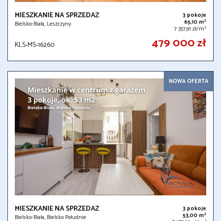
MIESZKANIE NA SPRZEDAŻ
3 pokoje
2
65,10 m
Bielsko-Biała, Leszczyny
2
7 357,91 zł/m
479 000 zł
KLS-MS-16260
NOWA OFERTA
MIESZKANIE NA SPRZEDAŻ
3 pokoje
2
53,00 m
Bielsko-Biała, Bielsko Południe
2