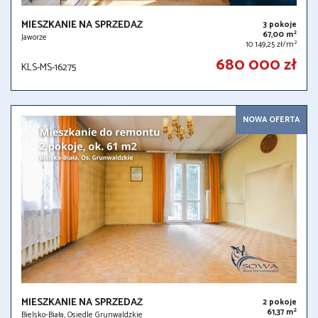
MIESZKANIE NA SPRZEDAŻ
3 pokoje
2
67,00 m
Jaworze
2
10 149,25 zł/m
680 000 zł
KLS-MS-16275
NOWA OFERTA
MIESZKANIE NA SPRZEDAŻ
2 pokoje
2
61,37 m
Bielsko-Biała, Osiedle Grunwaldzkie