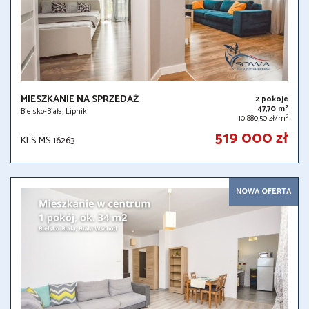
MIESZKANIE NA SPRZEDAŻ
2 pokoje
2
47,70 m
Bielsko-Biała, Lipnik
2
10 880,50 zł/m
519 000 zł
KLS-MS-16263
NOWA OFERTA