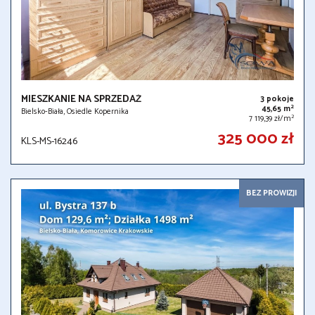
MIESZKANIE NA SPRZEDAŻ
3 pokoje
2
45,65 m
Bielsko-Biała, Osiedle Kopernika
2
7 119,39 zł/m
325 000 zł
KLS-MS-16246
BEZ PROWIZJI