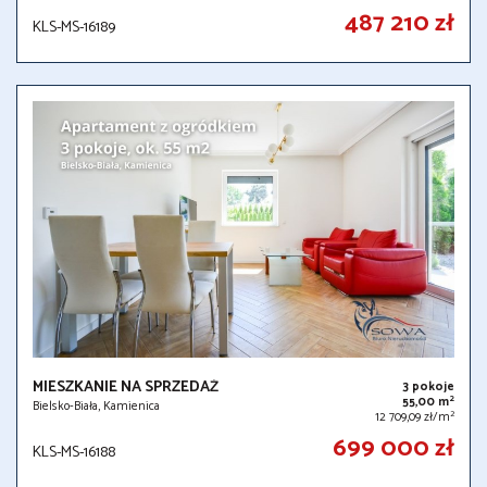
487 210 zł
KLS-MS-16189
MIESZKANIE NA SPRZEDAŻ
3 pokoje
2
55,00 m
Bielsko-Biała, Kamienica
2
12 709,09 zł/m
699 000 zł
KLS-MS-16188