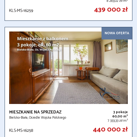
8 283,02 zł/m
439 000 zł
KLS-MS-16259
NOWA OFERTA
MIESZKANIE NA SPRZEDAŻ
3 pokoje
2
60,00 m
Bielsko-Biała, Osiedle Wojska Polskiego
2
7 333,33 zł/m
440 000 zł
KLS-MS-16258