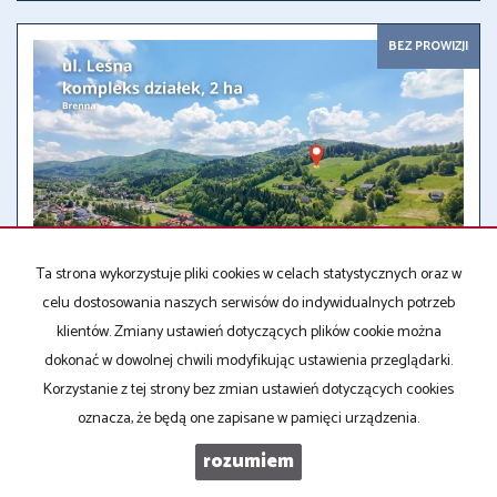
BEZ PROWIZJI
Ta strona wykorzystuje pliki cookies w celach statystycznych oraz w
celu dostosowania naszych serwisów do indywidualnych potrzeb
klientów. Zmiany ustawień dotyczących plików cookie można
DZIAŁKA NA SPRZEDAŻ
2
22 335,00 m
Brenna
dokonać w dowolnej chwili modyfikując ustawienia przeglądarki.
2
61,29 zł/m
1 369 000 zł
Korzystanie z tej strony bez zmian ustawień dotyczących cookies
KLS-GS-16181
oznacza, że będą one zapisane w pamięci urządzenia.
rozumiem
BEZ PROWIZJI