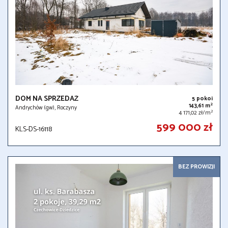
DOM NA SPRZEDAŻ
5 pokoi
2
143,61 m
Andrychów (gw), Roczyny
2
4 171,02 zł/m
599 000 zł
KLS-DS-16118
BEZ PROWIZJI