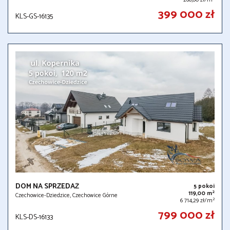
399 000 zł
KLS-GS-16135
DOM NA SPRZEDAŻ
5 pokoi
2
119,00 m
Czechowice-Dziedzice, Czechowice Górne
2
6 714,29 zł/m
799 000 zł
KLS-DS-16133