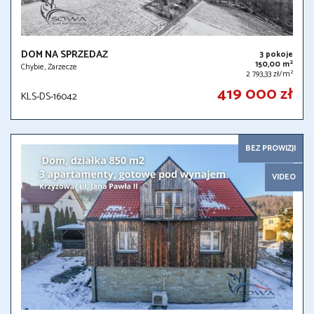
DOM NA SPRZEDAŻ
3 pokoje
2
150,00 m
Chybie, Zarzecze
2
2 793,33 zł/m
419 000 zł
KLS-DS-16042
BEZ PROWIZJI
VIDEO