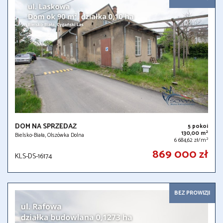
DOM NA SPRZEDAŻ
5 pokoi
2
130,00 m
Bielsko-Biała, Olszówka Dolna
2
6 684,62 zł/m
869 000 zł
KLS-DS-16174
BEZ PROWIZJI