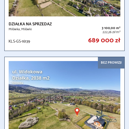
DZIAŁKA NA SPRZEDAŻ
2
3 100,00 m
Milówka, Milówki
2
222,26 zł/m
689 000 zł
KLS-GS-16139
BEZ PROWIZJI