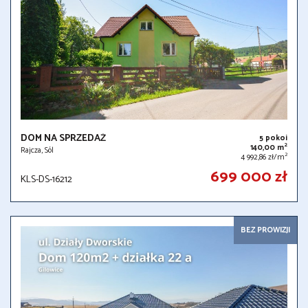
DOM NA SPRZEDAŻ
5 pokoi
2
140,00 m
Rajcza, Sól
2
4 992,86 zł/m
699 000 zł
KLS-DS-16212
BEZ PROWIZJI