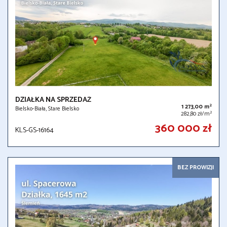
DZIAŁKA NA SPRZEDAŻ
2
1 273,00 m
Bielsko-Biała, Stare Bielsko
2
282,80 zł/m
360 000 zł
KLS-GS-16164
BEZ PROWIZJI