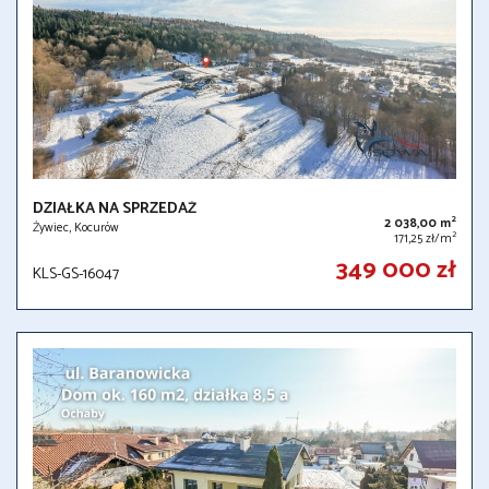
DZIAŁKA NA SPRZEDAŻ
2
2 038,00 m
Żywiec, Kocurów
2
171,25 zł/m
349 000 zł
KLS-GS-16047