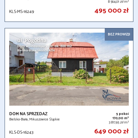
2
8 564,01 zł/m
495 000 zł
KLS-MS-16249
BEZ PROWIZJI
DOM NA SPRZEDAŻ
5 pokoi
2
170,00 m
Bielsko-Biała, Mikuszowice Śląskie
2
3 817,65 zł/m
649 000 zł
KLS-DS-16243