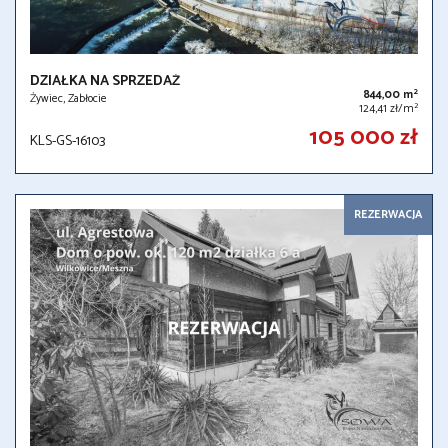
DZIAŁKA NA SPRZEDAŻ
2
844,00 m
Żywiec, Zabłocie
2
124,41 zł/m
105 000 zł
KLS-GS-16103
REZERWACJA