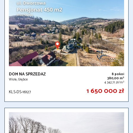
DOM NA SPRZEDAŻ
8 pokoi
2
380,00 m
Wisła, Głębce
2
4 342,11 zł/m
1 650 000 zł
KLS-DS-16127