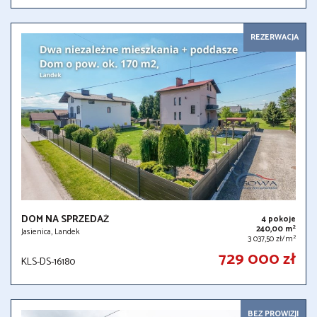
REZERWACJA
DOM NA SPRZEDAŻ
4 pokoje
2
240,00 m
Jasienica, Landek
2
3 037,50 zł/m
729 000 zł
KLS-DS-16180
BEZ PROWIZJI