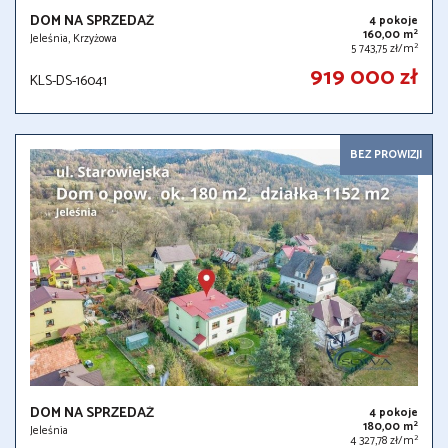
DOM NA SPRZEDAŻ
4 pokoje
2
160,00 m
Jeleśnia, Krzyżowa
2
5 743,75 zł/m
919 000 zł
KLS-DS-16041
BEZ PROWIZJI
DOM NA SPRZEDAŻ
4 pokoje
2
180,00 m
Jeleśnia
2
4 327,78 zł/m