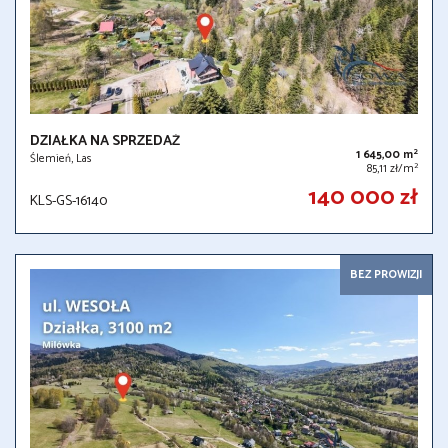
DZIAŁKA NA SPRZEDAŻ
2
1 645,00 m
Ślemień, Las
2
85,11 zł/m
140 000 zł
KLS-GS-16140
BEZ PROWIZJI