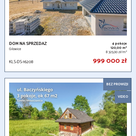
DOM NA SPRZEDAŻ
4 pokoje
2
120,00 m
Gilowice
2
8 325,00 zł/m
999 000 zł
KLS-DS-16208
BEZ PROWIZJI
VIDEO