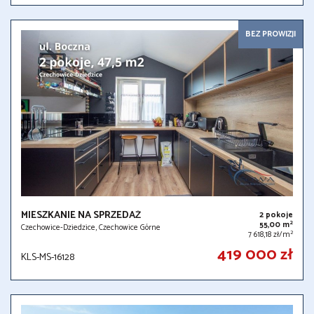
BEZ PROWIZJI
MIESZKANIE NA SPRZEDAŻ
2 pokoje
2
55,00 m
Czechowice-Dziedzice, Czechowice Górne
2
7 618,18 zł/m
419 000 zł
KLS-MS-16128