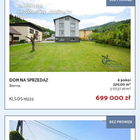
DOM NA SPRZEDAŻ
6 pokoi
2
220,00 m
Brenna
2
3 177,27 zł/m
699 000 zł
KLS-DS-16222
BEZ PROWIZJI