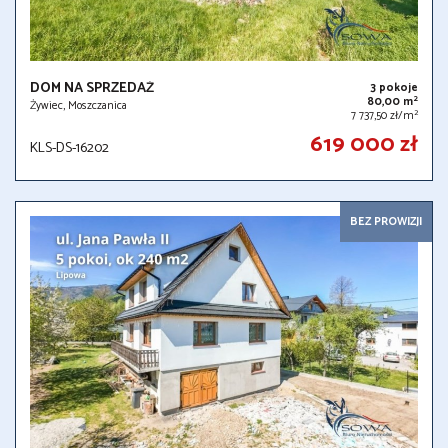
DOM NA SPRZEDAŻ
3 pokoje
2
80,00 m
Żywiec, Moszczanica
2
7 737,50 zł/m
619 000 zł
KLS-DS-16202
BEZ PROWIZJI