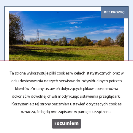
BEZ PROWIZJI
Ta strona wykorzystuje pliki cookies w celach statystycznych oraz w
celu dostosowania naszych serwisów do indywidualnych potrzeb
klientów. Zmiany ustawień dotyczących plików cookie można
DZIAŁKA NA SPRZEDAŻ
2
1 848,00 m
Łodygowice
dokonać w dowolnej chwili modyfikując ustawienia przeglądarki.
2
161,80 zł/m
299 000 zł
Korzystanie z tej strony bez zmian ustawień dotyczących cookies
KLS-GS-15803
oznacza, że będą one zapisane w pamięci urządzenia.
rozumiem