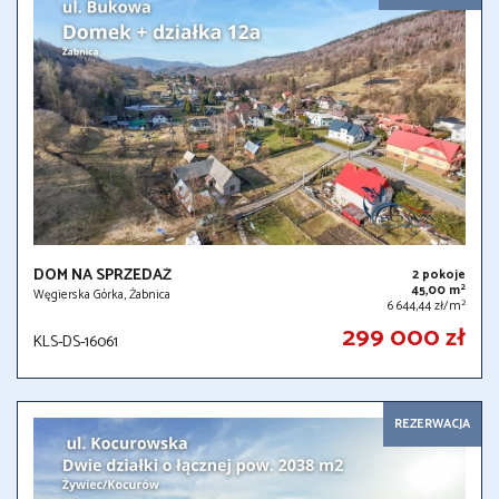
DOM NA SPRZEDAŻ
2 pokoje
2
45,00 m
Węgierska Górka, Żabnica
2
6 644,44 zł/m
299 000 zł
KLS-DS-16061
REZERWACJA