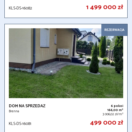
1 499 000 zł
KLS-DS-16082
REZERWACJA
DOM NA SPRZEDAŻ
6 pokoi
2
166,00 m
Brenna
2
3 006,02 zł/m
499 000 zł
KLS-DS-16081