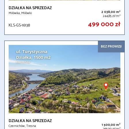
DZIAŁKA NA SPRZEDAŻ
2
2 038,00 m
Milówka, Milówki
2
244,85 zł/m
499 000 zł
KLS-GS-16138
BEZ PROWIZJI
DZIAŁKA NA SPRZEDAŻ
2
1 500,00 m
Czernichów, Tresna
2
266,00 zł/m