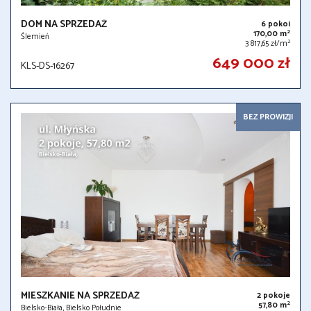
DOM NA SPRZEDAŻ
6 pokoi
2
170,00 m
Ślemień
2
3 817,65 zł/m
649 000 zł
KLS-DS-16267
BEZ PROWIZJI
MIESZKANIE NA SPRZEDAŻ
2 pokoje
2
57,80 m
Bielsko-Biała, Bielsko Południe