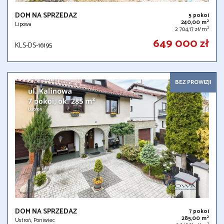
DOM NA SPRZEDAŻ
5 pokoi
2
240,00 m
Lipowa
2
2 704,17 zł/m
649 000 zł
KLS-DS-16195
BEZ PROWIZJI
DOM NA SPRZEDAŻ
7 pokoi
2
285,00 m
Ustroń, Poniwiec
2