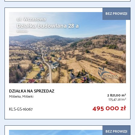
BEZ PROWIZJI
DZIAŁKA NA SPRZEDAŻ
2
2 821,00 m
Milówka, Milówki
2
175,47 zł/m
495 000 zł
KLS-GS-16067
BEZ PROWIZJI