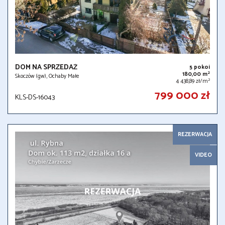
DOM NA SPRZEDAŻ
5 pokoi
2
180,00 m
Skoczów (gw), Ochaby Małe
2
4 438,89 zł/m
799 000 zł
KLS-DS-16043
REZERWACJA
VIDEO