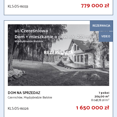
779 000 zł
KLS-DS-16033
REZERWACJA
VIDEO
DOM NA SPRZEDAŻ
7 pokoi
2
205,00 m
Czernichów, Międzybrodzie Bialskie
2
8 048,78 zł/m
1 650 000 zł
KLS-DS-16026