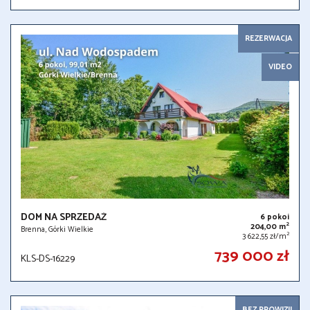
REZERWACJA
VIDEO
DOM NA SPRZEDAŻ
6 pokoi
2
204,00 m
Brenna, Górki Wielkie
2
3 622,55 zł/m
739 000 zł
KLS-DS-16229
BEZ PROWIZJI