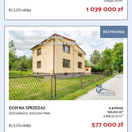
3 645,61 zł/m
1 039 000 zł
KLS-DS-16184
BEZ PROWIZJI
DOM NA SPRZEDAŻ
4 pokoje
2
120,00 m
Zebrzydowice, Kończyce Małe
2
4 808,33 zł/m
577 000 zł
KLS-DS-16183