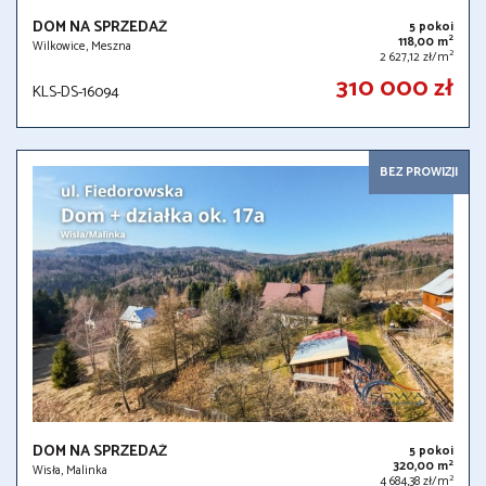
DOM NA SPRZEDAŻ
5 pokoi
2
118,00 m
Wilkowice, Meszna
2
2 627,12 zł/m
310 000 zł
KLS-DS-16094
BEZ PROWIZJI
DOM NA SPRZEDAŻ
5 pokoi
2
320,00 m
Wisła, Malinka
2
4 684,38 zł/m