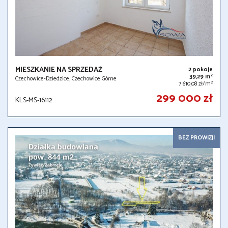
MIESZKANIE NA SPRZEDAŻ
2 pokoje
2
39,29 m
Czechowice-Dziedzice, Czechowice Górne
2
7 610,08 zł/m
299 000 zł
KLS-MS-16112
BEZ PROWIZJI