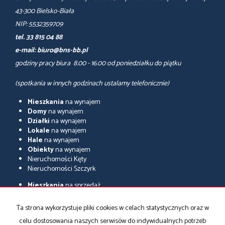
43-300 Bielsko-Biała
NIP: 5532359709
tel. 33 815 04 88
e-mail: biuro@bns-bb.pl
godziny pracy biura 8.00 - 16.00 od poniedziałku do piątku
(spotkania w innych godzinach ustalamy telefonicznie)
Mieszkania
na wynajem
Domy
na wynajem
Działki
na wynajem
Lokale
na wynajem
Hale
na wynajem
Obiekty
na wynajem
Nieruchomości Kęty
Nieruchomości Szczyrk
Mieszkania
na sprzedaż
Domy
na sprzedaż
Działki
na sprzedaż
Ta strona wykorzystuje pliki cookies w celach statystycznych oraz w
Lokale
na sprzedaż
celu dostosowania naszych serwisów do indywidualnych potrzeb
Hale
na sprzedaż