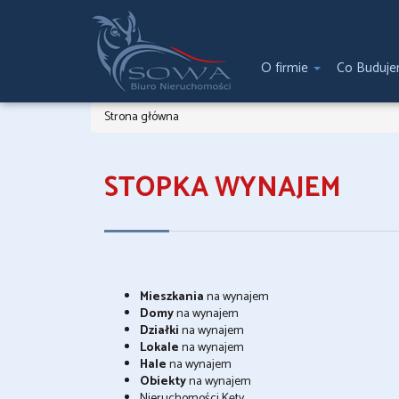
O firmie
Co Buduj
Strona główna
STOPKA WYNAJEM
Mieszkania
na wynajem
Domy
na wynajem
Działki
na wynajem
Lokale
na wynajem
Hale
na wynajem
Obiekty
na wynajem
Nieruchomości Kęty