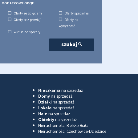
DODATKOWE OPCJE
Oferty ze zdjęciem
Oferty specjalne
Oferty bez prowizji
Oferty na
wyłączność
wirtualne spacery
szukaj
Mieszkania
na sprzedaż
Domy
na sprzedaż
Działki
na sprzedaż
Lokale
na sprzedaż
Hale
na sprzedaż
Obiekty
na sprzedaż
Nieruchomości Bielsko-Biała
Nieruchomości Czechowice-Dziedzice