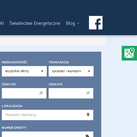
kt
Świadectwa Energetyczne
Blog
NIERUCHOMOŚĆ
TRANSAKCJA
CENA OD
CENA DO
zł
zł
150 000 zł
150 000 zł
LOKALIZACJA
200 000 zł
200 000 zł
250 000 zł
250 000 zł
NUMER OFERTY
300 000 zł
300 000 zł