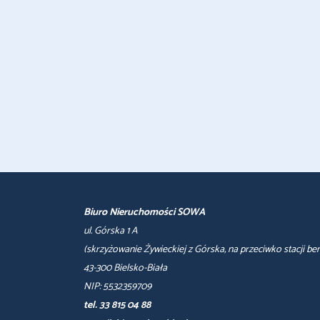
Biuro Nieruchomości SOWA
ul. Górska 1 A
(skrzyżowanie Żywieckiej z Górska, na przeciwko stacji be
43-300 Bielsko-Biała
NIP: 5532359709
tel. 33 815 04 88