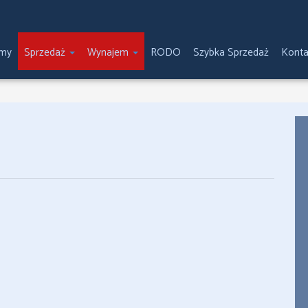
emy
Sprzedaż
Wynajem
RODO
Szybka Sprzedaż
Konta