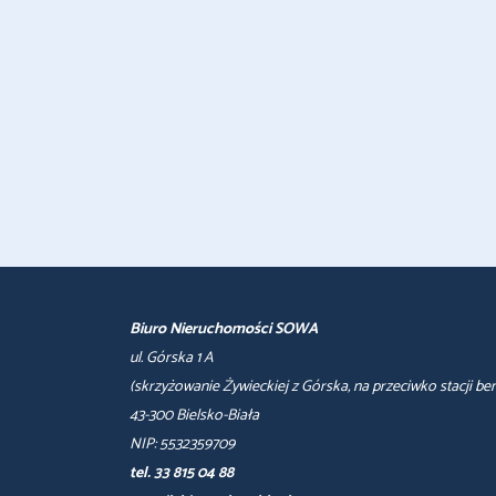
Biuro Nieruchomości SOWA
ul. Górska 1 A
(skrzyżowanie Żywieckiej z Górska, na przeciwko stacji be
43-300 Bielsko-Biała
NIP: 5532359709
tel. 33 815 04 88