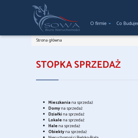
O firmie
Co Buduj
Strona główna
STOPKA SPRZEDAŻ
Mieszkania
na sprzedaż
Domy
na sprzedaż
Działki
na sprzedaż
Lokale
na sprzedaż
Hale
na sprzedaż
Obiekty
na sprzedaż
Nieruchomości Bielsko-Biała