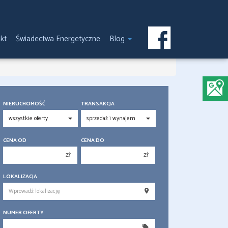
kt
Świadectwa Energetyczne
Blog
NIERUCHOMOŚĆ
TRANSAKCJA
CENA OD
CENA DO
zł
zł
150 000 zł
150 000 zł
LOKALIZACJA
200 000 zł
200 000 zł
250 000 zł
250 000 zł
NUMER OFERTY
300 000 zł
300 000 zł