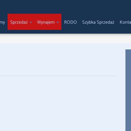
emy
Sprzedaż
Wynajem
RODO
Szybka Sprzedaż
Konta