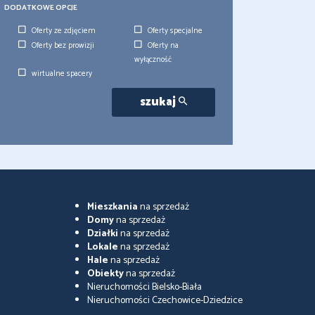
DODATKOWE OPCJE
Oferty ze zdjęciem
Oferty specjalne
Oferty bez prowizji
Oferty na
wyłączność
wirtualne spacery
szukaj
Mieszkania
na sprzedaż
Domy
na sprzedaż
Działki
na sprzedaż
Lokale
na sprzedaż
Hale
na sprzedaż
Obiekty
na sprzedaż
Nieruchomości Bielsko-Biała
Nieruchomości Czechowice-Dziedzice