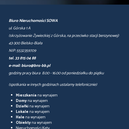
Biuro Nieruchomości SOWA
ul. Górska 1 A
(skrzyżowanie Żywieckiej z Górska, na przeciwko stacji benzynowej)
43-300 Bielsko-Biała
NIP: 5532359709
tel. 33 815 04 88
e-mail: biuro@bns-bb.pl
godziny pracy biura 8.00 - 16.00 od poniedziałku do piątku
(spotkania w innych godzinach ustalamy telefonicznie)
Mieszkania
na wynajem
Domy
na wynajem
Działki
na wynajem
Lokale
na wynajem
Hale
na wynajem
Obiekty
na wynajem
Nieruchomości Kęty