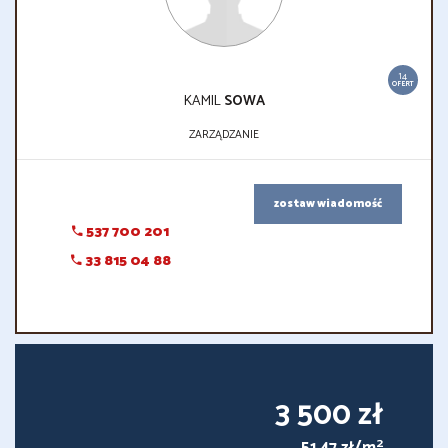
14
OFERT
KAMIL
SOWA
ZARZĄDZANIE
zostaw wiadomość
537 700 201
33 815 04 88
3 500 zł
2