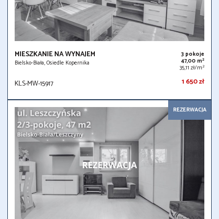
MIESZKANIE NA WYNAJEM
3 pokoje
2
47,00 m
Bielsko-Biała, Osiedle Kopernika
2
35,11 zł/m
1 650 zł
KLS-MW-15917
REZERWACJA