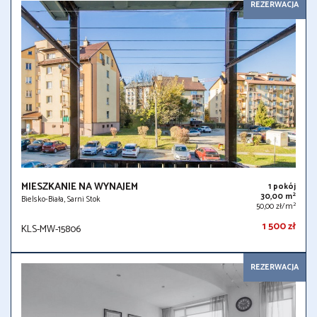
REZERWACJA
MIESZKANIE NA WYNAJEM
1 pokój
2
30,00 m
Bielsko-Biała, Sarni Stok
2
50,00 zł/m
1 500 zł
KLS-MW-15806
REZERWACJA