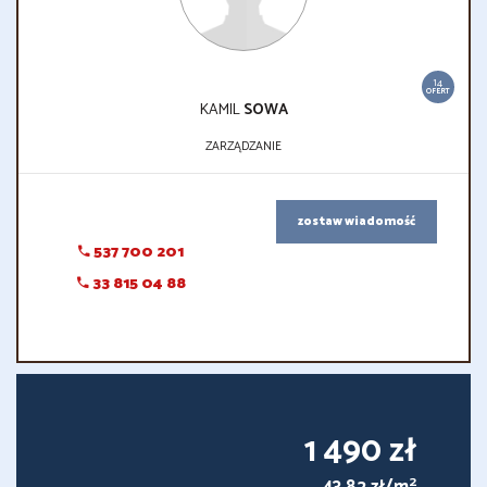
14
OFERT
KAMIL
SOWA
ZARZĄDZANIE
zostaw wiadomość
537 700 201
33 815 04 88
1 490 zł
2