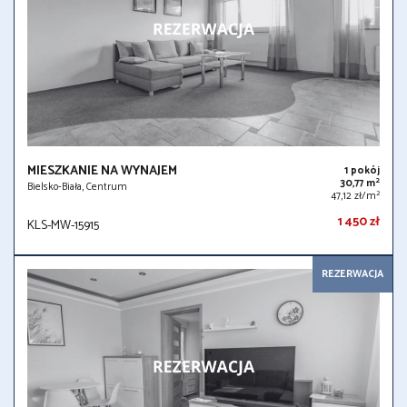
MIESZKANIE NA WYNAJEM
1 pokój
2
30,77 m
Bielsko-Biała, Centrum
2
47,12 zł/m
1 450 zł
KLS-MW-15915
REZERWACJA