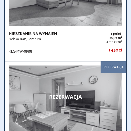
MIESZKANIE NA WYNAJEM
1 pokój
2
30,77 m
Bielsko-Biała, Centrum
2
47,12 zł/m
1 450 zł
KLS-MW-15915
REZERWACJA