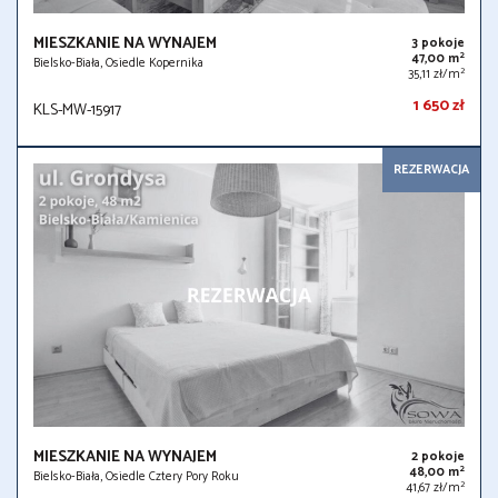
MIESZKANIE NA WYNAJEM
3 pokoje
2
47,00 m
Bielsko-Biała, Osiedle Kopernika
2
35,11 zł/m
1 650 zł
KLS-MW-15917
REZERWACJA
MIESZKANIE NA WYNAJEM
2 pokoje
2
48,00 m
Bielsko-Biała, Osiedle Cztery Pory Roku
2
41,67 zł/m