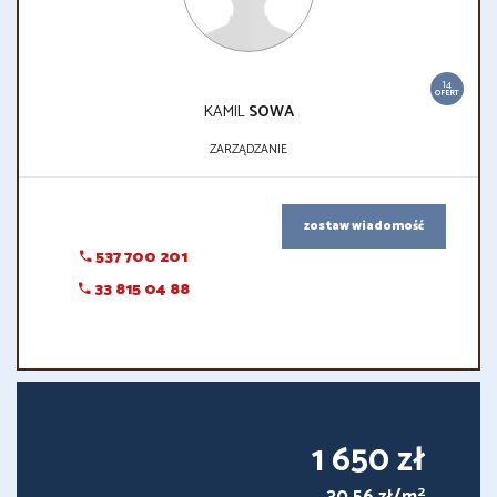
14
OFERT
KAMIL
SOWA
ZARZĄDZANIE
zostaw wiadomość
537 700 201
33 815 04 88
1 650 zł
2