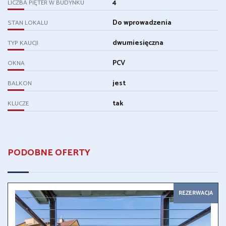
4
LICZBA PIĘTER W BUDYNKU
Do wprowadzenia
STAN LOKALU
dwumiesięczna
TYP KAUCJI
PCV
OKNA
jest
BALKON
tak
KLUCZE
PODOBNE OFERTY
REZERWACJA