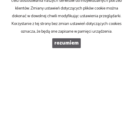
celu dostosowania naszych serwisów do indywidualnych potrzeb
KOD ZABEZPIECZAJĄCY
klientów. Zmiany ustawień dotyczących plików cookie można
dokonać w dowolnej chwili modyfikując ustawienia przeglądarki.
Korzystanie z tej strony bez zmian ustawień dotyczących cookies
WIADOMOŚĆ
oznacza, że będą one zapisane w pamięci urządzenia.
rozumiem
Biuro Nieruchomości SOWA
ul. Górska 1 A
(skrzyżowanie Żywieckiej z Górska, na przeciwko stacji benzynowej)