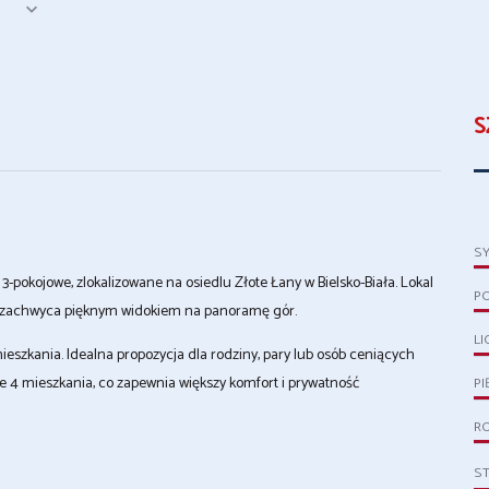
S
S
pokojowe, zlokalizowane na osiedlu Złote Łany w Bielsko-Biała. Lokal
P
 i zachwyca pięknym widokiem na panoramę gór.
LI
eszkania. Idealna propozycja dla rodziny, pary lub osób ceniących
nie 4 mieszkania, co zapewnia większy komfort i prywatność
PI
R
S