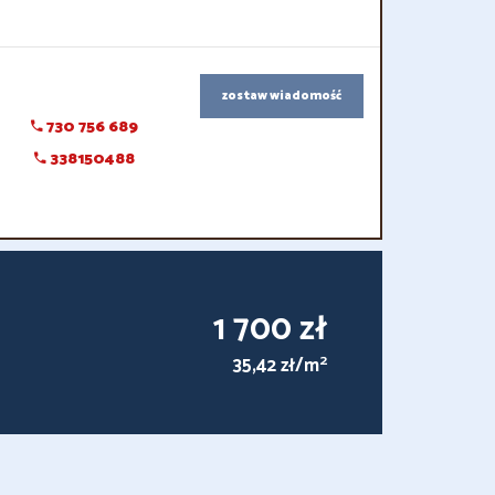
zostaw wiadomość
730 756 689
338150488
1 700 zł
2
35,42 zł/m