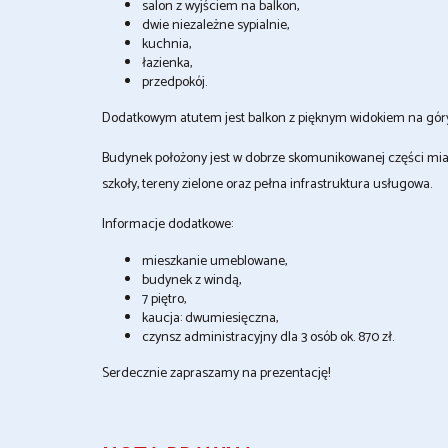
salon z wyjściem na balkon,
dwie niezależne sypialnie,
kuchnia,
łazienka,
przedpokój.
Dodatkowym atutem jest balkon z pięknym widokiem na góry
Budynek położony jest w dobrze skomunikowanej części miasta
szkoły, tereny zielone oraz pełna infrastruktura usługowa.
Informacje dodatkowe:
mieszkanie umeblowane,
budynek z windą,
7 piętro,
kaucja: dwumiesięczna,
czynsz administracyjny dla 3 osób ok. 870 zł.
Serdecznie zapraszamy na prezentację!