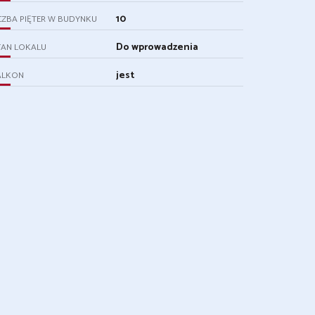
10
CZBA PIĘTER W BUDYNKU
Do wprowadzenia
TAN LOKALU
jest
ALKON