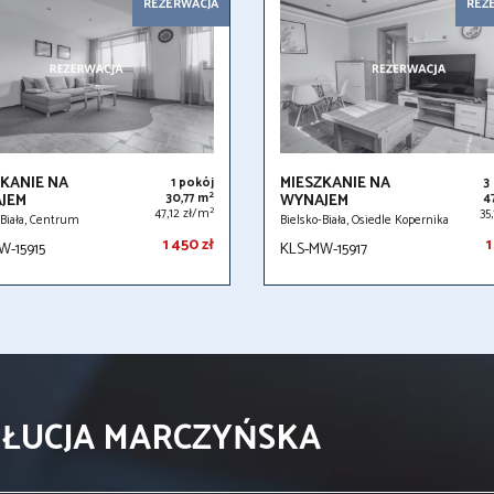
REZERWACJA
REZ
KANIE NA
MIESZKANIE NA
1 pokój
3
2
JEM
30,77 m
WYNAJEM
4
2
47,12 zł/m
35
-Biała, Centrum
Bielsko-Biała, Osiedle Kopernika
1 450 zł
1
W-15915
KLS-MW-15917
 ŁUCJA MARCZYŃSKA