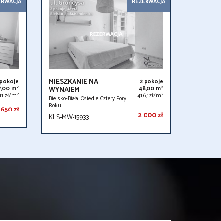
ERWACJA
REZERWACJA
MIESZKANIE NA
 pokoje
2 pokoje
2
2
7,00 m
WYNAJEM
48,00 m
2
2
,11 zł/m
41,67 zł/m
Bielsko-Biała, Osiedle Cztery Pory
Roku
 650 zł
2 000 zł
KLS-MW-15933