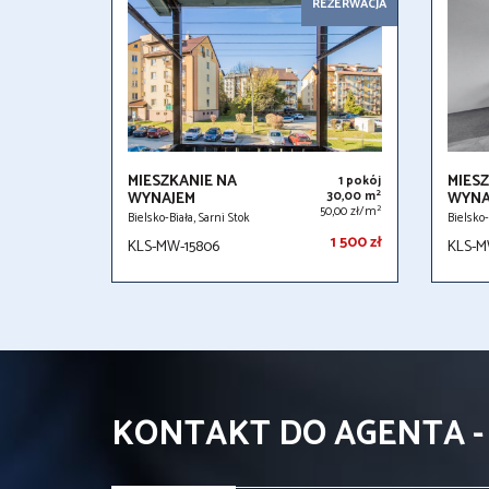
REZERWACJA
MIESZKANIE NA
MIESZ
1 pokój
2
WYNAJEM
30,00 m
WYNA
2
50,00 zł/m
Bielsko-Biała, Sarni Stok
Bielsko
1 500 zł
KLS-MW-15806
KLS-M
KONTAKT DO AGENTA -