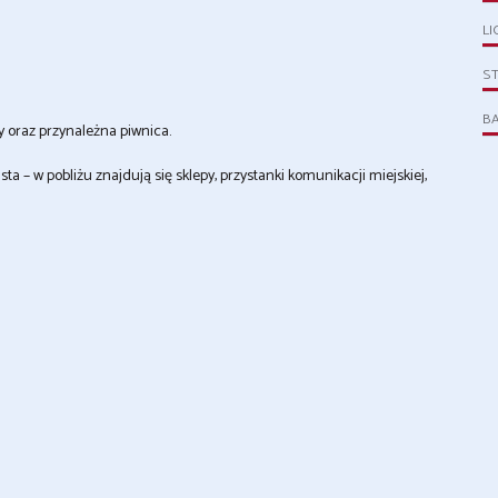
LI
S
B
 oraz przynależna piwnica.
 – w pobliżu znajdują się sklepy, przystanki komunikacji miejskiej,