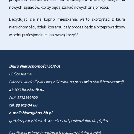
nowych sąsiadów, którzy będą szukać nowych znajomości.
Decydując się na kupno mieszkania, warto skorzystać z biura
nieruchomości, dzięki któremu cały proces będzie przeprowadzony
w pełni profesjonalnie i na naszą korzyść.
Biuro Nieruchomości SOWA
ul. Górska 1 A
(skrzyżowanie Żywieckiej z Górska, na przeciwko stacji benzynowej)
43-300 Bielsko-Biała
NIP: 5532359709
tel. 33 815 04 88
e-mail: biuro@bns-bb.pl
godziny pracy biura 8.00 - 16.00 od poniedziałku do piątku
(spotkania w innych godzinach ustalamy telefonicznie)