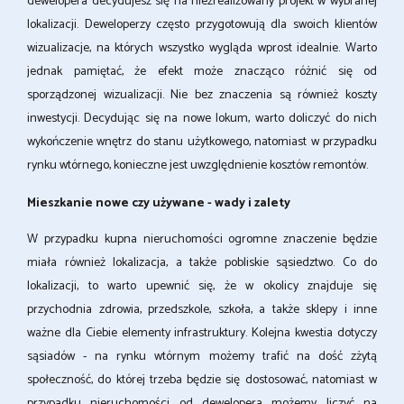
dewelopera decydujesz się na niezrealizowany projekt w wybranej
lokalizacji. Deweloperzy często przygotowują dla swoich klientów
wizualizacje, na których wszystko wygląda wprost idealnie. Warto
jednak pamiętać, że efekt może znacząco różnić się od
sporządzonej wizualizacji. Nie bez znaczenia są również koszty
inwestycji. Decydując się na nowe lokum, warto doliczyć do nich
wykończenie wnętrz do stanu użytkowego, natomiast w przypadku
rynku wtórnego, konieczne jest uwzględnienie kosztów remontów.
Mieszkanie nowe czy używane - wady i zalety
W przypadku kupna nieruchomości ogromne znaczenie będzie
miała również lokalizacja, a także pobliskie sąsiedztwo. Co do
lokalizacji, to warto upewnić się, że w okolicy znajduje się
przychodnia zdrowia, przedszkole, szkoła, a także sklepy i inne
ważne dla Ciebie elementy infrastruktury. Kolejna kwestia dotyczy
sąsiadów - na rynku wtórnym możemy trafić na dość zżytą
społeczność, do której trzeba będzie się dostosować, natomiast w
przypadku nieruchomości od dewelopera możemy liczyć na