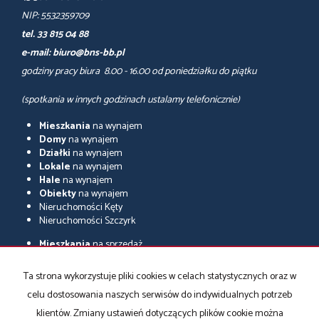
NIP: 5532359709
tel. 33 815 04 88
e-mail: biuro@bns-bb.pl
godziny pracy biura 8.00 - 16.00 od poniedziałku do piątku
(spotkania w innych godzinach ustalamy telefonicznie)
Mieszkania
na wynajem
Domy
na wynajem
Działki
na wynajem
Lokale
na wynajem
Hale
na wynajem
Obiekty
na wynajem
Nieruchomości Kęty
Nieruchomości Szczyrk
Mieszkania
na sprzedaż
Domy
na sprzedaż
Działki
na sprzedaż
Ta strona wykorzystuje pliki cookies w celach statystycznych oraz w
Lokale
na sprzedaż
celu dostosowania naszych serwisów do indywidualnych potrzeb
Hale
na sprzedaż
Obiekty
na sprzedaż
klientów. Zmiany ustawień dotyczących plików cookie można