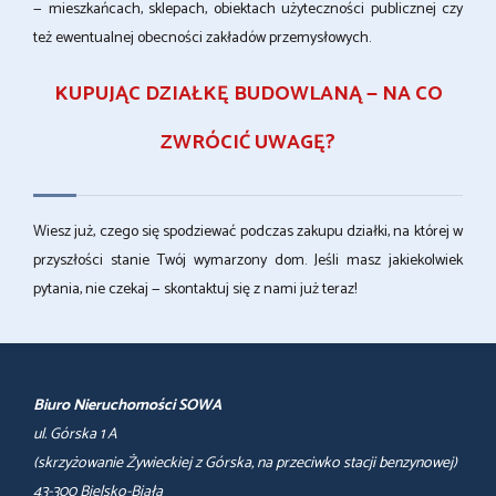
— mieszkańcach, sklepach, obiektach użyteczności publicznej czy
też ewentualnej obecności zakładów przemysłowych.
KUPUJĄC DZIAŁKĘ BUDOWLANĄ — NA CO
ZWRÓCIĆ UWAGĘ?
Wiesz już, czego się spodziewać podczas zakupu działki, na której w
przyszłości stanie Twój wymarzony dom. Jeśli masz jakiekolwiek
pytania, nie czekaj — skontaktuj się z nami już teraz!
Biuro Nieruchomości SOWA
ul. Górska 1 A
(skrzyżowanie Żywieckiej z Górska, na przeciwko stacji benzynowej)
43-300 Bielsko-Biała