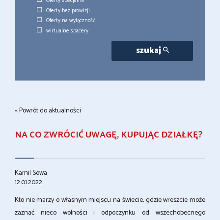
Oferty specjalne
Oferty bez prowizji
Oferty na wyłączność
wirtualne spacery
szukaj
« Powrót do aktualności
NA CO ZWRÓCIĆ UWAGĘ, KUPUJĄC DZIAŁKĘ?
Kamil Sowa
12.01.2022
Kto nie marzy o własnym miejscu na świecie, gdzie wreszcie może
zaznać nieco wolności i odpoczynku od wszechobecnego