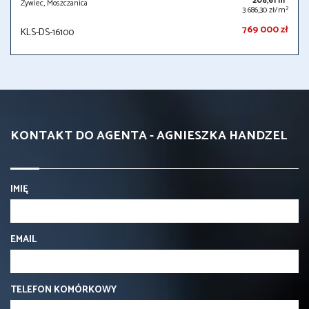
208,61 m
Żywiec, Moszczanica
2
3 686,30 zł/m
769 000 zł
KLS-DS-16100
KONTAKT DO AGENTA - AGNIESZKA HANDZEL
IMIĘ
EMAIL
TELEFON KOMÓRKOWY