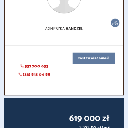
30
OFERT
AGNIESZKA
HANDZEL
zostaw wiadomość
537 700 633
(33) 815 04 88
619 000 zł
2