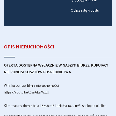
7 737,50 zł/m
Oblicz ratę kredytu
OPIS NIERUCHOMOŚCI
OFERTA DOSTĘPNA WYŁACZNIE W NASZYM BIURZE, KUPUJACY
NIE PONOSI KOSZTÓW POSREDNICTWA
W linku poniżej film z nieruchomości:
https://youtu.be/ZsaAEsiW_tU
Klimatyczny dom z bala | 67,58 m² | działka 1079 m² | spokojna okolica