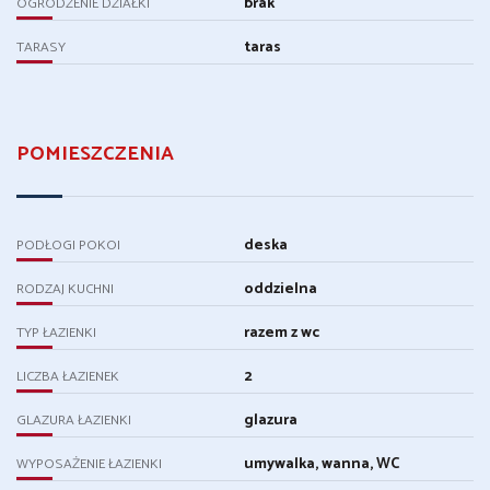
brak
OGRODZENIE DZIAŁKI
taras
TARASY
POMIESZCZENIA
deska
PODŁOGI POKOI
oddzielna
RODZAJ KUCHNI
razem z wc
TYP ŁAZIENKI
2
LICZBA ŁAZIENEK
glazura
GLAZURA ŁAZIENKI
umywalka, wanna, WC
WYPOSAŻENIE ŁAZIENKI