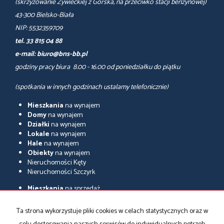
(skrzyżowanie Żywieckiej z Górska, na przeciwko stacji benzynowej)
43-300 Bielsko-Biała
NIP: 5532359709
tel. 33 815 04 88
e-mail: biuro@bns-bb.pl
godziny pracy biura 8.00 - 16.00 od poniedziałku do piątku
(spotkania w innych godzinach ustalamy telefonicznie)
Mieszkania
na wynajem
Domy
na wynajem
Działki
na wynajem
Lokale
na wynajem
Hale
na wynajem
Obiekty
na wynajem
Nieruchomości Kęty
Nieruchomości Szczyrk
Mieszkania
na sprzedaż
Domy
na sprzedaż
Działki
na sprzedaż
Ta strona wykorzystuje pliki cookies w celach statystycznych oraz w
Lokale
na sprzedaż