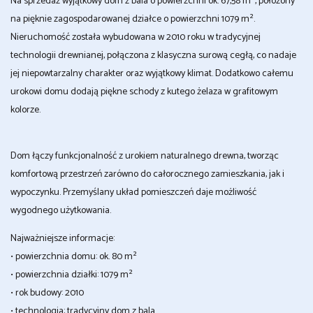
Na sprzedaż wyjątkowy dom z bala o powierzchni ok. 67,58 m², położony
na pięknie zagospodarowanej działce o powierzchni 1079 m².
Nieruchomość została wybudowana w 2010 roku w tradycyjnej
technologii drewnianej, połączona z klasyczna surową cegłą, co nadaje
jej niepowtarzalny charakter oraz wyjątkowy klimat. Dodatkowo całemu
urokowi domu dodają piękne schody z kutego żelaza w grafitowym
kolorze.
Dom łączy funkcjonalność z urokiem naturalnego drewna, tworząc
komfortową przestrzeń zarówno do całorocznego zamieszkania, jak i
wypoczynku. Przemyślany układ pomieszczeń daje możliwość
wygodnego użytkowania.
Najważniejsze informacje:
• powierzchnia domu: ok. 80 m²
• powierzchnia działki: 1079 m²
• rok budowy: 2010
• technologia: tradycyjny dom z bala