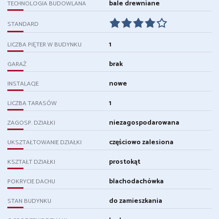
bale drewniane
TECHNOLOGIA BUDOWLANA
STANDARD
1
LICZBA PIĘTER W BUDYNKU
brak
GARAŻ
nowe
INSTALACJE
1
LICZBA TARASÓW
niezagospodarowana
ZAGOSP. DZIAŁKI
częściowo zalesiona
UKSZTAŁTOWANIE DZIAŁKI
prostokąt
KSZTAŁT DZIAŁKI
blachodachówka
POKRYCIE DACHU
do zamieszkania
STAN BUDYNKU