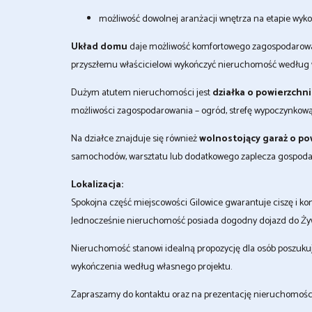
możliwość dowolnej aranżacji wnętrza na etapie wyk
Układ domu
daje możliwość komfortowego zagospodarowani
przyszłemu właścicielowi wykończyć nieruchomość według w
Dużym atutem nieruchomości jest
działka o powierzchni
możliwości zagospodarowania – ogród, strefę wypoczynkow
Na działce znajduje się również
wolnostojący garaż o po
samochodów, warsztatu lub dodatkowego zaplecza gospoda
Lokalizacja:
Spokojna część miejscowości Gilowice gwarantuje ciszę i kont
Jednocześnie nieruchomość posiada dogodny dojazd do Żywc
Nieruchomość stanowi idealną propozycję dla osób poszukują
wykończenia według własnego projektu.
Zapraszamy do kontaktu oraz na prezentację nieruchomości