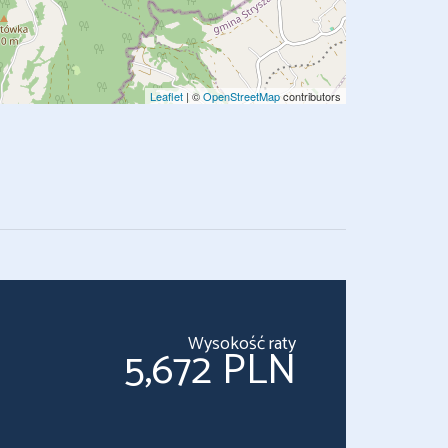
Leaflet
| ©
OpenStreetMap
contributors
Wysokość raty
5,672 PLN