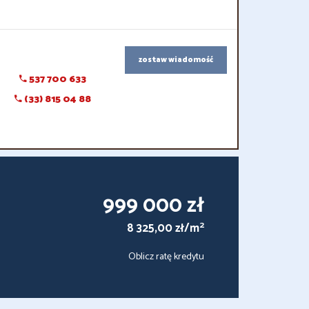
zostaw wiadomość
537 700 633
(33) 815 04 88
999 000 zł
2
8 325,00 zł/m
Oblicz ratę kredytu