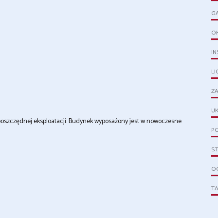
G
O
IN
L
ZA
UK
ooszczędnej eksploatacji. Budynek wyposażony jest w nowoczesne
PO
S
OG
T