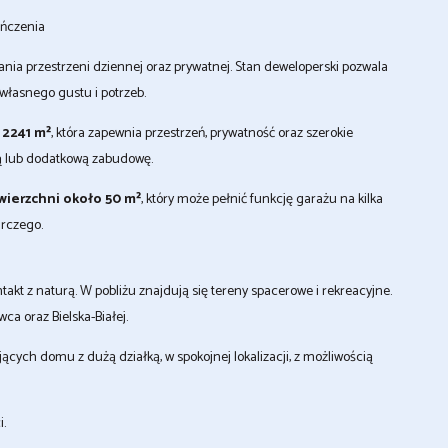
ończenia
a przestrzeni dziennej oraz prywatnej. Stan deweloperski pozwala
łasnego gustu i potrzeb.
 2241 m²
, która zapewnia przestrzeń, prywatność oraz szerokie
ą lub dodatkową zabudowę.
wierzchni około 50 m²
, który może pełnić funkcję garażu na kilka
rczego.
akt z naturą. W pobliżu znajdują się tereny spacerowe i rekreacyjne.
a oraz Bielska-Białej.
cych domu z dużą działką, w spokojnej lokalizacji, z możliwością
.