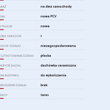
na dwa samochody
ARAŻ
nowe PCV
KNA
nowe
STALACJE
1
ICZBA TARASÓW
niezagospodarowana
GOSP. DZIAŁKI
płaska
SZTAŁTOWANIE DZIAŁKI
dachówka ceramiczna
KRYCIE DACHU
do wykończenia
TAN BUDYNKU
brak
RODZENIE DZIAŁKI
taras
ARASY