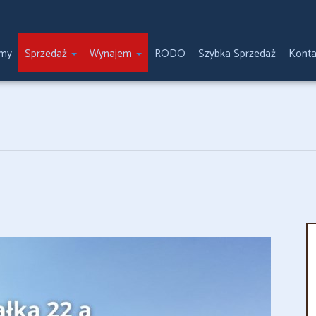
emy
Sprzedaż
Wynajem
RODO
Szybka Sprzedaż
Konta