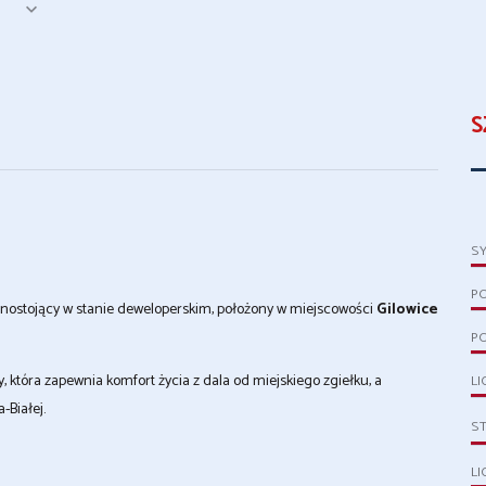
S
S
P
ostojący w stanie deweloperskim, położony w miejscowości
Gilowice
PO
y, która zapewnia komfort życia z dala od miejskiego zgiełku, a
LI
-Białej.
S
LI