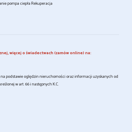
anie pompa ciepła Rekuperacja
znej, więcej o świadectwach (zamów online) na:
st na podstawie oględzin nieruchomości oraz informacji uzyskanych od
kreślonej w art. 66 i następnych K.C.