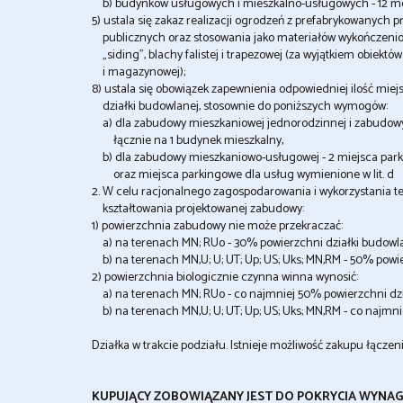
b) budynków usługowych i mieszkalno-usługowych - 12 me
5) ustala się zakaz realizacji ogrodzeń z prefabrykowanych 
publicznych oraz stosowania jako materiałów wykończeniow
„siding”, blachy falistej i trapezowej (za wyjątkiem obiekt
i magazynowej);
8) ustala się obowiązek zapewnienia odpowiedniej ilość miej
działki budowlanej, stosownie do poniższych wymogów:
a) dla zabudowy mieszkaniowej jednorodzinnej i zabudowy
łącznie na 1 budynek mieszkalny,
b) dla zabudowy mieszkaniowo-usługowej - 2 miejsca parki
oraz miejsca parkingowe dla usług wymienione w lit. d
2. W celu racjonalnego zagospodarowania i wykorzystania te
kształtowania projektowanej zabudowy:
1) powierzchnia zabudowy nie może przekraczać:
a) na terenach MN; RUo - 30% powierzchni działki budowla
b) na terenach MN,U; U; UT; Up; US; Uks; MN,RM - 50% powie
2) powierzchnia biologicznie czynna winna wynosić:
a) na terenach MN; RUo - co najmniej 50% powierzchni dzi
b) na terenach MN,U; U; UT; Up; US; Uks; MN,RM - co najmni
Działka w trakcie podziału. Istnieje możliwość zakupu łączen
KUPUJĄCY ZOBOWIĄZANY JEST DO POKRYCIA WYNA