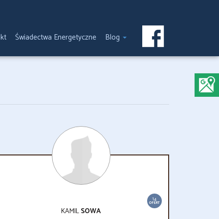
kt
Świadectwa Energetyczne
Blog
14
OFERT
KAMIL
SOWA