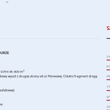
S
IURZE
S
P
2
zchni ok. 900 m
kowy wjazd z drugiej strony od ul. Morwowej. Ostatni fragment drogą
PR
S
sfaltowej).
WY
ne.
ZA