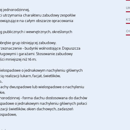
UK
j jednorodzinnej,
ści utrzymania charakteru zabudowy zespołów
KS
bowiązujące na całym obszarze opracowania:
OG
g publicznych i wewnętrznych, określonych
rębie grup istniejącej zabudowy;
rzeznaczenie - budynki wolnostojące. Dopuszcza
ługowymi i garażami. Stosowanie zabudowy
ci mniejszej niż 16 m;
ielospadowe o jednakowym nachyleniu głównych
ealizacji lukarn, facjat, świetlików,
.,
dachy dwuspadowe lub wielospadowe o nachyleniu
ie,
norodzinnej - forma dachu dostosowana do dachów
padowe o jednakowym nachyleniu głównych połaci
acji świetlików, okien dachowych, zadaszeń
ospadowe,