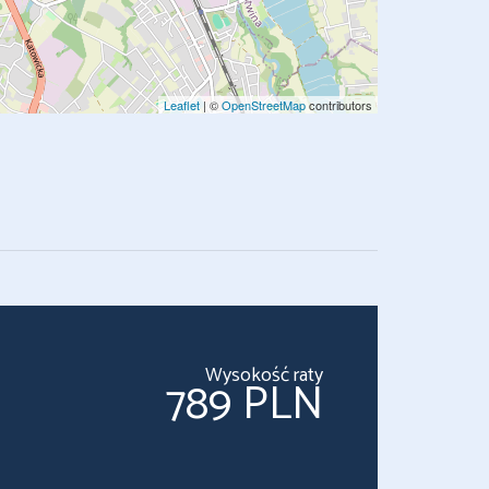
Leaflet
| ©
OpenStreetMap
contributors
Wysokość raty
789 PLN