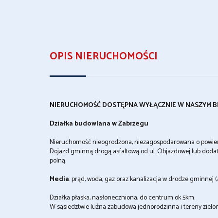
OPIS NIERUCHOMOŚCI
NIERUCHOMOŚĆ DOSTĘPNA WYŁĄCZNIE W NASZYM B
Działka budowlana w Zabrzegu
Nieruchomość nieogrodzona, niezagospodarowana o powier
Dojazd gminną drogą asfaltową od ul. Objazdowej lub dodat
polną.
Media
: prąd, woda, gaz oraz kanalizacja w drodze gminnej (a
Działka płaska, nasłoneczniona, do centrum ok 5km.
W sąsiedztwie luźna zabudowa jednorodzinna i tereny zielo