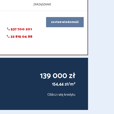
ZARZĄDZANIE
zostaw wiadomość
537 700 201
33 815 04 88
139 000 zł
2
154,44 zł/m
Oblicz ratę kredytu