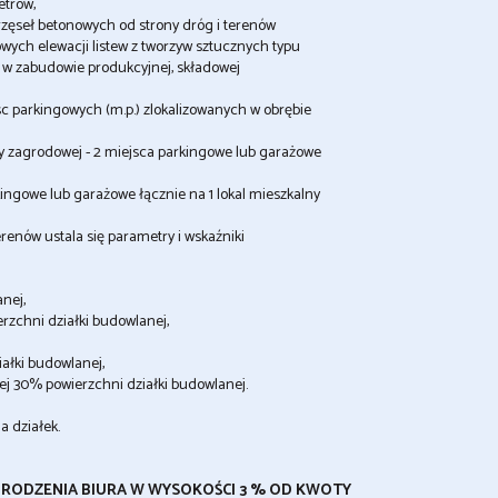
trów,
przęseł betonowych od strony dróg i terenów
ych elewacji listew z tworzyw sztucznych typu
ów w zabudowie produkcyjnej, składowej
sc parkingowych (m.p.) zlokalizowanych w obrębie
 zagrodowej - 2 miejsca parkingowe lub garażowe
ngowe lub garażowe łącznie na 1 lokal mieszkalny
renów ustala się parametry i wskaźniki
nej,
rzchni działki budowlanej,
ałki budowlanej,
ej 30% powierzchni działki budowlanej.
ia działek.
GRODZENIA BIURA W WYSOKOŚCI 3 % OD KWOTY