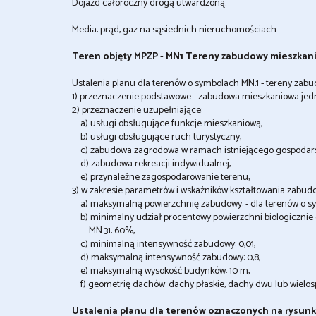
Dojazd całoroczny drogą utwardzoną.
Media: prąd, gaz na sąsiednich nieruchomościach.
Teren objęty MPZP - MN1 Tereny zabudowy mieszkan
Ustalenia planu dla terenów o symbolach MN.1 - tereny zab
1) przeznaczenie podstawowe - zabudowa mieszkaniowa jed
2) przeznaczenie uzupełniające:
a) usługi obsługujące funkcje mieszkaniową,
b) usługi obsługujące ruch turystyczny,
c) zabudowa zagrodowa w ramach istniejącego gospodars
d) zabudowa rekreacji indywidualnej,
e) przynależne zagospodarowanie terenu;
3) w zakresie parametrów i wskaźników kształtowania zabud
a) maksymalną powierzchnię zabudowy: - dla terenów o sy
b) minimalny udział procentowy powierzchni biologicznie c
MN.31: 60%,
c) minimalną intensywność zabudowy: 0,01,
d) maksymalną intensywność zabudowy: 0,8,
e) maksymalną wysokość budynków: 10 m,
f) geometrię dachów: dachy płaskie, dachy dwu lub wielos
Ustalenia planu dla terenów oznaczonych na rysunk