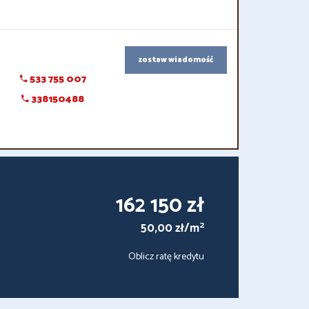
zostaw wiadomość
533 755 007
338150488
162 150 zł
2
50,00 zł/m
Oblicz ratę kredytu