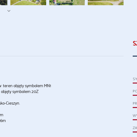
S
S
ów teren objęty symbolem MN1
P
en objęty symbolem 20Z
sko-Cieszyn.
PR
2m
WY
 56m
ZA