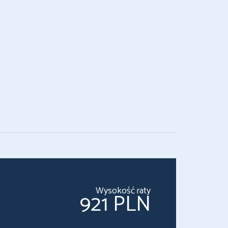
Wysokość raty
921 PLN