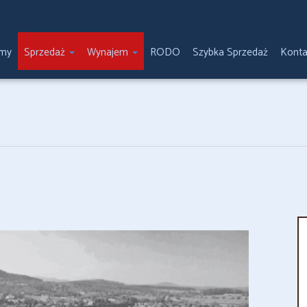
emy
Sprzedaż
Wynajem
RODO
Szybka Sprzedaż
Konta