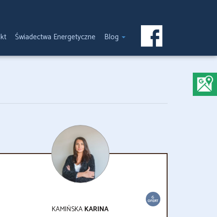
kt
Świadectwa Energetyczne
Blog
6
OFERT
KAMIŃSKA
KARINA