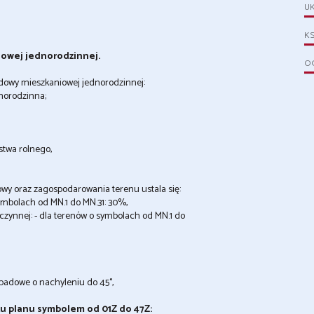
UK
KS
iowej jednorodzinnej.
OG
udowy mieszkaniowej jednorodzinnej:
norodzinna;
twa rolnego,
owy oraz zagospodarowania terenu ustala się:
mbolach od MN.1 do MN.31: 30%,
zynnej: - dla terenów o symbolach od MN.1 do
padowe o nachyleniu do 45°,
u planu symbolem od 01Z do 47Z: