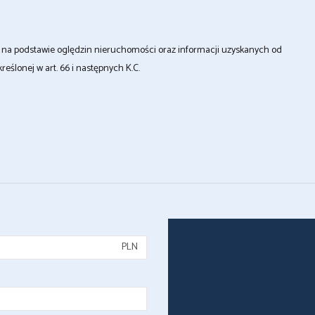
st na podstawie oględzin nieruchomości oraz informacji uzyskanych od
kreślonej w art. 66 i następnych K.C.
PLN