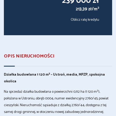
239 000 zł
2
213,39 zł/m
Oblicz ratę kredytu
OPIS NIERUCHOMOŚCI
Działka budowlana 1 120 m² – Ustroń, media, MPZP, spokojna
okolica
Na sprzedaż działka budowlana o powierzchni 0,112 ha (1 120 m²),
położona w Ustroniu, obręb 0004, numer ewidencyjny 2760/45, powiat
cieszyński. Nieruchomość sąsiaduje z działką 2760/44, dostępna z tej
samej drogi gminnej, w otoczeniu nowej zabudowy jednorodzinnej.