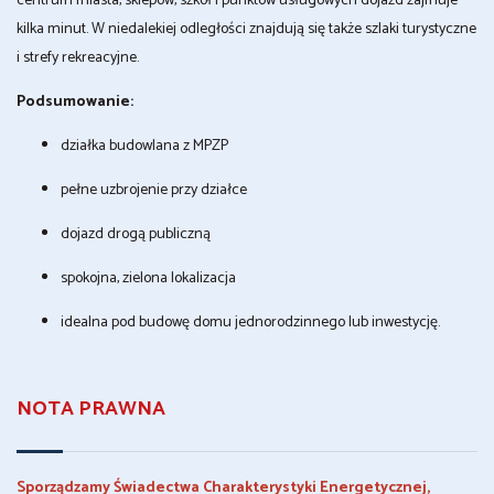
centrum miasta, sklepów, szkół i punktów usługowych dojazd zajmuje
kilka minut. W niedalekiej odległości znajdują się także szlaki turystyczne
i strefy rekreacyjne.
Podsumowanie:
działka budowlana z MPZP
pełne uzbrojenie przy działce
dojazd drogą publiczną
spokojna, zielona lokalizacja
idealna pod budowę domu jednorodzinnego lub inwestycję.
NOTA PRAWNA
Sporządzamy Świadectwa Charakterystyki Energetycznej,