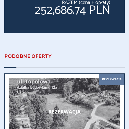
RAZEM (cena + opłaty)
252,686.74 PLN
PODOBNE OFERTY
REZERWACJA