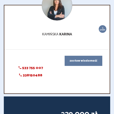
5
OFERT
KAMIŃSKA
KARINA
zostaw wiadomość
533 755 007
338150488