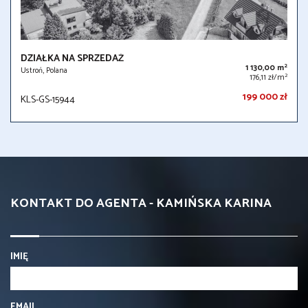
DZIAŁKA NA SPRZEDAŻ
2
1 130,00 m
Ustroń, Polana
2
176,11 zł/m
199 000 zł
KLS-GS-15944
KONTAKT DO AGENTA - KAMIŃSKA KARINA
IMIĘ
EMAIL