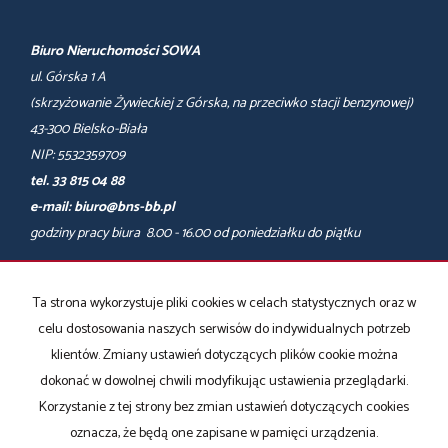
Biuro Nieruchomości SOWA
ul. Górska 1 A
(skrzyżowanie Żywieckiej z Górska, na przeciwko stacji benzynowej)
43-300 Bielsko-Biała
NIP: 5532359709
tel. 33 815 04 88
e-mail: biuro@bns-bb.pl
godziny pracy biura 8.00 - 16.00 od poniedziałku do piątku
(spotkania w innych godzinach ustalamy telefonicznie)
Ta strona wykorzystuje pliki cookies w celach statystycznych oraz w
Mieszkania
na wynajem
Domy
na wynajem
celu dostosowania naszych serwisów do indywidualnych potrzeb
Działki
na wynajem
klientów. Zmiany ustawień dotyczących plików cookie można
Lokale
na wynajem
dokonać w dowolnej chwili modyfikując ustawienia przeglądarki.
Hale
na wynajem
Obiekty
na wynajem
Korzystanie z tej strony bez zmian ustawień dotyczących cookies
Nieruchomości Kęty
oznacza, że będą one zapisane w pamięci urządzenia.
Nieruchomości Szczyrk