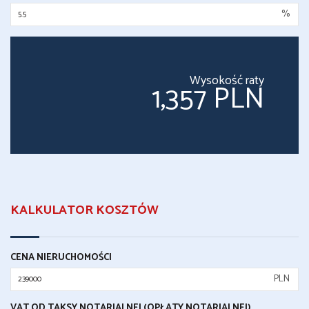
%
Wysokość raty
1,357 PLN
KALKULATOR KOSZTÓW
CENA NIERUCHOMOŚCI
PLN
VAT OD TAKSY NOTARIALNEJ (OPŁATY NOTARIALNEJ)