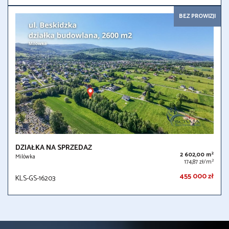
BEZ PROWIZJI
DZIAŁKA NA SPRZEDAŻ
2
2 602,00 m
Milówka
2
174,87 zł/m
455 000 zł
KLS-GS-16203