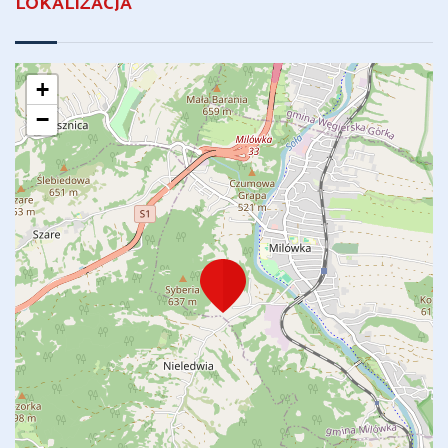
LOKALIZACJA
+
−