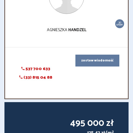
30
OFERT
AGNIESZKA
HANDZEL
zostaw wiadomość
537 700 633
(33) 815 04 88
495 000 zł
2