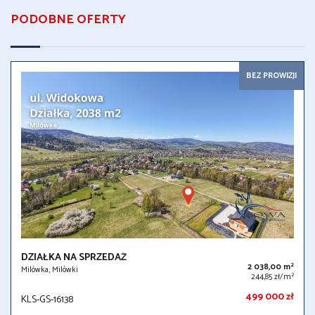
PODOBNE OFERTY
BEZ PROWIZJI
DZIAŁKA NA SPRZEDAŻ
2
2 038,00 m
Milówka, Milówki
2
244,85 zł/m
499 000 zł
KLS-GS-16138