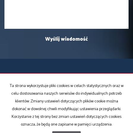
Biuro Nieruchomości SOWA
ul. Górska 1 A
Ta strona wykorzystuje pliki cookies w celach statystycznych oraz w
(skrzyżowanie Żywieckiej z Górska, na przeciwko stacji benzynowej)
celu dostosowania naszych serwisów do indywidualnych potrzeb
43-300 Bielsko-Biała
klientów. Zmiany ustawień dotyczących plików cookie można
NIP: 5532359709
dokonać w dowolnej chwili modyfikując ustawienia przeglądarki.
tel. 33 815 04 88
Korzystanie z tej strony bez zmian ustawień dotyczących cookies
e-mail: biuro@bns-bb.pl
oznacza, że będą one zapisane w pamięci urządzenia.
godziny pracy biura 8.00 - 16.00 od poniedziałku do piątku