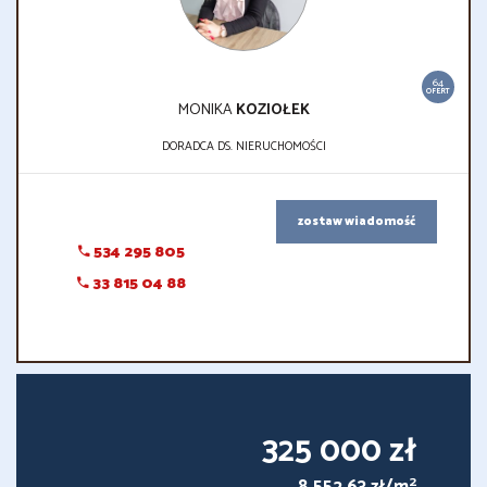
64
OFERT
MONIKA
KOZIOŁEK
DORADCA DS. NIERUCHOMOŚCI
zostaw wiadomość
534 295 805
33 815 04 88
325 000 zł
2