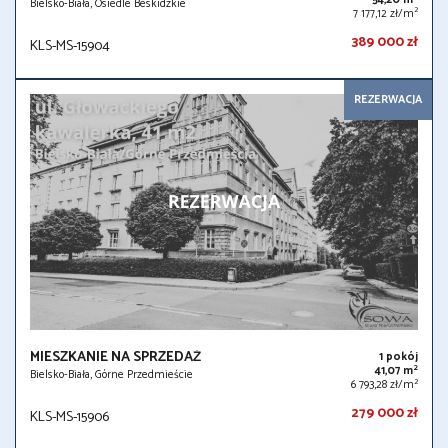
Bielsko-Biała, Osiedle Beskidzkie
2
7 177,12 zł/m
389 000 zł
KLS-MS-15904
REZERWACJA
MIESZKANIE NA SPRZEDAŻ
1 pokój
2
41,07 m
Bielsko-Biała, Górne Przedmieście
2
6 793,28 zł/m
279 000 zł
KLS-MS-15906