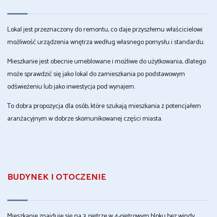
Lokal jest przeznaczony do remontu, co daje przyszłemu właścicielowi
możliwość urządzenia wnętrza według własnego pomysłu i standardu.
Mieszkanie jest obecnie umeblowane i możliwe do użytkowania, dlatego
może sprawdzić się jako lokal do zamieszkania po podstawowym
odświeżeniu lub jako inwestycja pod wynajem.
To dobra propozycja dla osób, które szukają mieszkania z potencjałem
aranżacyjnym w dobrze skomunikowanej części miasta.
BUDYNEK I OTOCZENIE
Mieszkanie znajduje się na 3. piętrze w 4-piętrowym bloku bez windy.