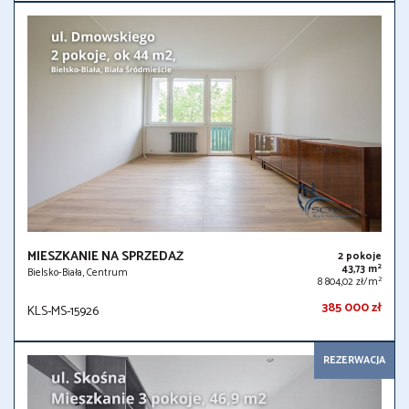
MIESZKANIE NA SPRZEDAŻ
2 pokoje
2
43,73 m
Bielsko-Biała, Centrum
2
8 804,02 zł/m
385 000 zł
KLS-MS-15926
REZERWACJA