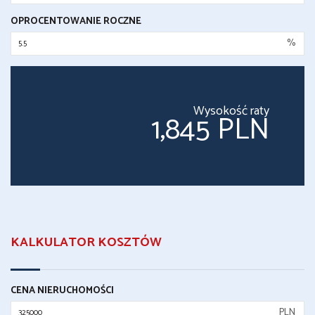
OPROCENTOWANIE ROCZNE
%
Wysokość raty
1,845 PLN
KALKULATOR KOSZTÓW
CENA NIERUCHOMOŚCI
PLN