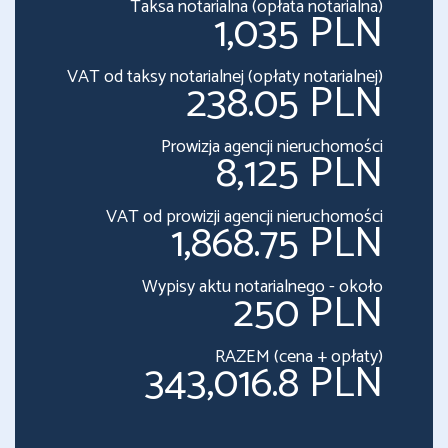
Taksa notarialna (opłata notarialna)
1,035 PLN
VAT od taksy notarialnej (opłaty notarialnej)
238.05 PLN
Prowizja agencji nieruchomości
8,125 PLN
VAT od prowizji agencji nieruchomości
1,868.75 PLN
Wypisy aktu notarialnego - około
250 PLN
RAZEM (cena + opłaty)
343,016.8 PLN