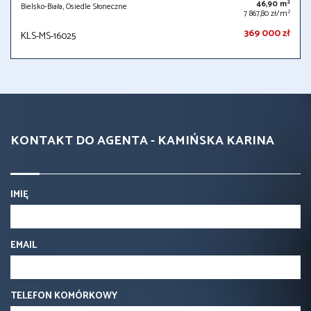
2
46,90 m
Bielsko-Biała, Osiedle Słoneczne
2
7 867,80 zł/m
369 000 zł
KLS-MS-16025
KONTAKT DO AGENTA - KAMIŃSKA KARINA
IMIĘ
EMAIL
TELEFON KOMÓRKOWY