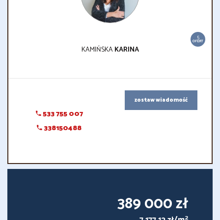
5
OFERT
KAMIŃSKA
KARINA
zostaw wiadomość
533 755 007
338150488
389 000 zł
2