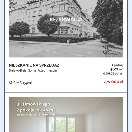
MIESZKANIE NA SPRZEDAŻ
1 pokój
2
41,07 m
Bielsko-Biała, Górne Przedmieście
2
6 793,28 zł/m
279 000 zł
KLS-MS-15906