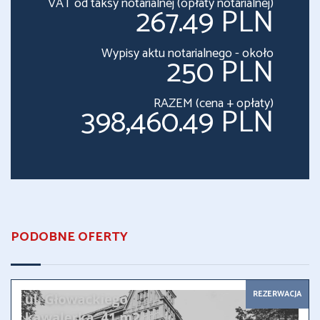
VAT od taksy notarialnej (opłaty notarialnej)
267.49 PLN
Wypisy aktu notarialnego - około
250 PLN
RAZEM (cena + opłaty)
398,460.49 PLN
PODOBNE OFERTY
REZERWACJA