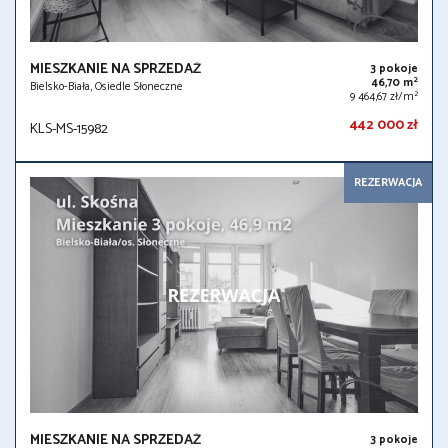
MIESZKANIE NA SPRZEDAŻ
3 pokoje
2
46,70 m
Bielsko-Biała, Osiedle Słoneczne
2
9 464,67 zł/m
442 000 zł
KLS-MS-15982
REZERWACJA
MIESZKANIE NA SPRZEDAŻ
3 pokoje