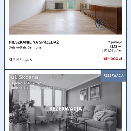
MIESZKANIE NA SPRZEDAŻ
2 pokoje
2
43,73 m
Bielsko-Biała, Centrum
2
8 804,02 zł/m
385 000 zł
KLS-MS-15926
REZERWACJA