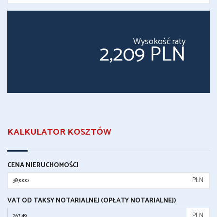
Wysokość raty
2,209 PLN
KALKULATOR KOSZTÓW
CENA NIERUCHOMOŚCI
PLN
VAT OD TAKSY NOTARIALNEJ (OPŁATY NOTARIALNEJ)
PLN