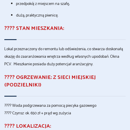
przedpokój z miejscem na szafę,
dużą, praktyczną piwnicę.
????️
STAN MIESZKANIA:
Lokal przeznaczony do remontu lub odświeżenia, co stwarza doskonałą
okazję do zaaranżowania wnętrza według własnych upodobań. Okna
PCV. Mieszkanie posiada duży potencjał aranżacyjny.
????️
OGRZEWANIE:
Z SIECI MIEJSKIEJ
(PODZIELNIKI)
???? Woda podgrzewana za pomocą piecyka gazowego
???? Czynsz: ok. 650 zł + prąd wg zużycia
????
LOKALIZACJA: