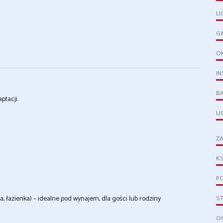
LI
G
O
IN
B
ptacji.
L
ZA
KS
PO
a, łazienka) – idealne pod wynajem, dla gości lub rodziny
S
OG