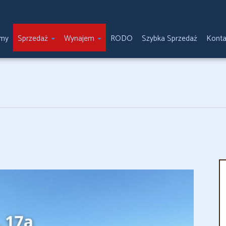
emy
Sprzedaż
Wynajem
RODO
Szybka Sprzedaż
Konta