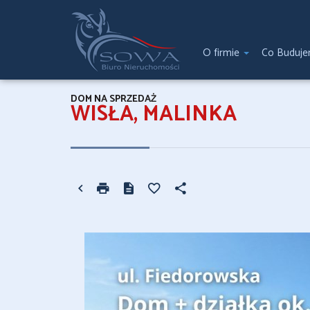
O firmie
Co Buduj
DOM NA SPRZEDAŻ
WISŁA, MALINKA