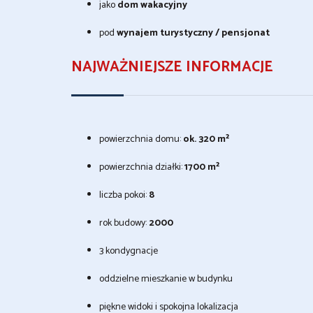
jako
dom wakacyjny
pod
wynajem turystyczny / pensjonat
NAJWAŻNIEJSZE INFORMACJE
powierzchnia domu:
ok. 320 m²
powierzchnia działki:
1700 m²
liczba pokoi:
8
rok budowy:
2000
3 kondygnacje
oddzielne mieszkanie w budynku
piękne widoki i spokojna lokalizacja