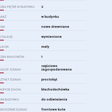
2
CZBA PIĘTER W BUDYNKU
w budynku
ARAŻ
nowe drewniane
KNA
wymienione
STALACJE
mały
ALKON
1
ICZBA BALKONÓW
częściowo
zagospodarowana
GOSP. DZIAŁKI
prostokąt
ZTAŁT DZIAŁKI
blachodachówka
KRYCIE DACHU
do odświeżenia
TAN BUDYNKU
frontowe kute
RODZENIE DZIAŁKI