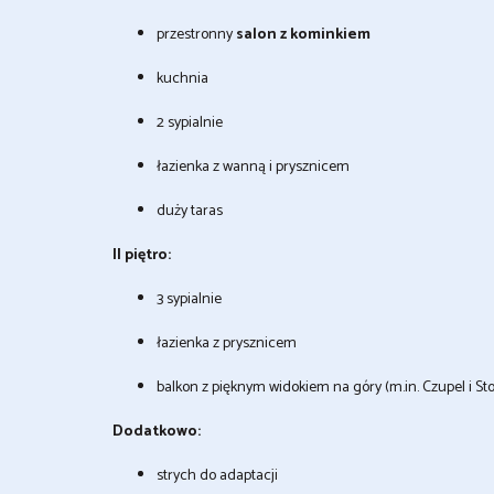
przestronny
salon z kominkiem
kuchnia
2 sypialnie
łazienka z wanną i prysznicem
duży taras
II piętro:
3 sypialnie
łazienka z prysznicem
balkon z pięknym widokiem na góry (m.in. Czupel i St
Dodatkowo:
strych do adaptacji