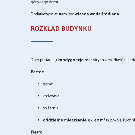
górskiego domu.
Dodatkowym atutem jest
własna woda źródlana
.
ROZKŁAD BUDYNKU
Dom posiada
3 kondygnacje
oraz strych z możliwością ada
Parter:
garaż
kotłownia
spiżarnia
oddzielne mieszkanie ok. 42 m²
(2 pokoje, kuchni
Piętro: