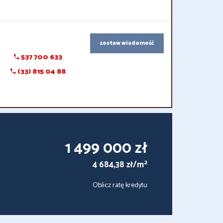
zostaw wiadomość
537 700 633
(33) 815 04 88
1 499 000 zł
2
4 684,38 zł/m
Oblicz ratę kredytu