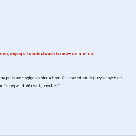
znej, więcej o świadectwach (zamów online) na:
st na podstawie oględzin nieruchomości oraz informacji uzyskanych od
kreślonej w art. 66 i następnych K.C.