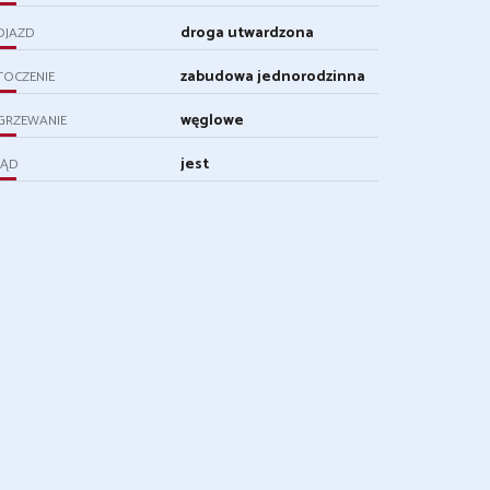
droga utwardzona
OJAZD
zabudowa jednorodzinna
TOCZENIE
węglowe
GRZEWANIE
jest
RĄD