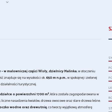
S
S
P
 w malowniczej części Wisły, dzielnicy Malinka
, w otoczeniu
ć znajduje się na wysokości ok.
650 m n.p.m.
, w spokojnej i zielonej
P
działalności turystycznej.
LI
 działce o powierzchni 1700 m²
, która została zagospodarowana w
R
, liczne nasadzenia kwiatów, drzewa owocowe oraz stare drzewa leśne.
, oczko wodne oraz drewutnię
, co tworzy wyjątkową atmosferę
S