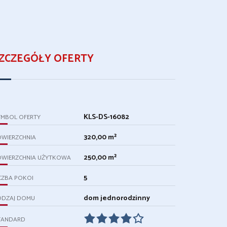
ZCZEGÓŁY OFERTY
KLS-DS-16082
YMBOL OFERTY
320,00 m²
OWIERZCHNIA
250,00 m²
OWIERZCHNIA UŻYTKOWA
5
CZBA POKOI
dom jednorodzinny
ODZAJ DOMU
TANDARD