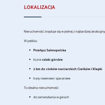
LOKALIZACJA
Nieruchomość znajduje się w jednej z najbardziej atrakcyjny
W pobliżu:
Przełęcz Salmopolska
liczne
szlaki górskie
2 km do stoków narciarskich Cieńków i Klepki
trasy rowerowe i spacerowe
To idealna nieruchomość:
do zamieszkania w górach