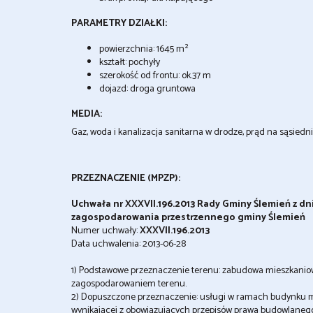
PARAMETRY DZIAŁKI:
powierzchnia: 1645 m²
kształt: pochyły
szerokość od frontu: ok.37 m
dojazd: droga gruntowa
MEDIA:
Gaz, woda i kanalizacja sanitarna w drodze, prąd na sąsiedni
PRZEZNACZENIE (MPZP):
Uchwała nr XXXVII.196.2013 Rady Gminy Ślemień z dn
zagospodarowania przestrzennego gminy Ślemień
Numer uchwały:
XXXVII.196.2013
Data uchwalenia: 2013-06-28
1) Podstawowe przeznaczenie terenu: zabudowa mieszkanio
zagospodarowaniem terenu.
2) Dopuszczone przeznaczenie: usługi w ramach budynku 
wynikającej z obowiązujących przepisów prawa budowlane