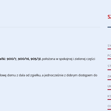
S
S
P
ałki: 900/7, 900/16, 905/3)
, położona w spokojnej i zielonej części
S
udowę domu z dala od zgiełku, a jednocześnie z dobrym dostępem do
ZA
UK
KS
OG