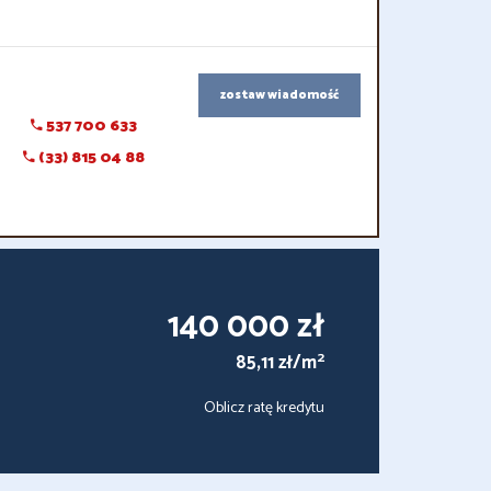
zostaw wiadomość
537 700 633
(33) 815 04 88
140 000 zł
2
85,11 zł/m
Oblicz ratę kredytu