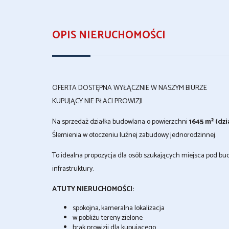
OPIS NIERUCHOMOŚCI
OFERTA DOSTĘPNA WYŁĄCZNIE W NASZYM BIURZE
KUPUJĄCY NIE PŁACI PROWIZJI
Na sprzedaż działka budowlana o powierzchni
1645 m² (dzi
Ślemienia w otoczeniu luźnej zabudowy jednorodzinnej.
To idealna propozycja dla osób szukających miejsca pod b
infrastruktury.
ATUTY NIERUCHOMOŚCI:
spokojna, kameralna lokalizacja
w pobliżu tereny zielone
brak prowizji dla kupującego