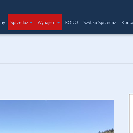
emy
Sprzedaż
Wynajem
RODO
Szybka Sprzedaż
Konta