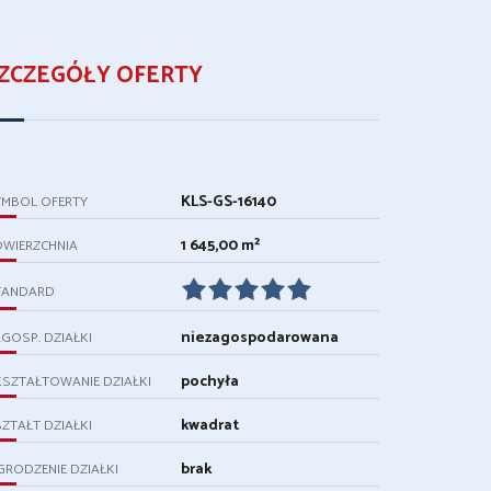
ZCZEGÓŁY OFERTY
KLS-GS-16140
YMBOL OFERTY
1 645,00 m²
OWIERZCHNIA
TANDARD
niezagospodarowana
GOSP. DZIAŁKI
pochyła
SZTAŁTOWANIE DZIAŁKI
kwadrat
ZTAŁT DZIAŁKI
brak
RODZENIE DZIAŁKI