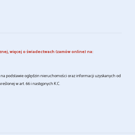
znej, więcej o świadectwach (zamów online) na:
st na podstawie oględzin nieruchomości oraz informacji uzyskanych od
kreślonej w art. 66 i następnych K.C.