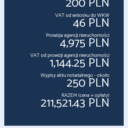
200 PLN
VAT od wniosku do WKW
46 PLN
Prowizja agencji nieruchomości
4,975 PLN
VAT od prowizji agencji nieruchomości
1,144.25 PLN
Wypisy aktu notarialnego - około
250 PLN
RAZEM (cena + opłaty)
211,521.43 PLN