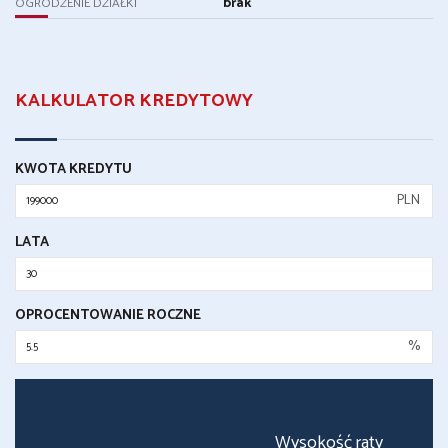
brak
OGRODZENIE DZIAŁKI
KALKULATOR KREDYTOWY
KWOTA KREDYTU
PLN
LATA
OPROCENTOWANIE ROCZNE
%
Wysokość raty