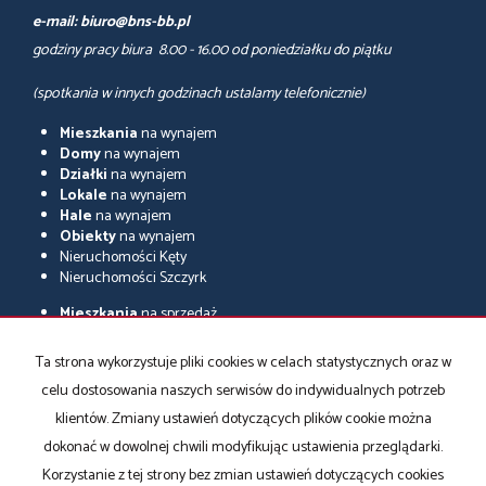
e-mail: biuro@bns-bb.pl
godziny pracy biura 8.00 - 16.00 od poniedziałku do piątku
(spotkania w innych godzinach ustalamy telefonicznie)
Mieszkania
na wynajem
Domy
na wynajem
Działki
na wynajem
Lokale
na wynajem
Hale
na wynajem
Obiekty
na wynajem
Nieruchomości Kęty
Nieruchomości Szczyrk
Mieszkania
na sprzedaż
Domy
na sprzedaż
Działki
na sprzedaż
Ta strona wykorzystuje pliki cookies w celach statystycznych oraz w
Lokale
na sprzedaż
celu dostosowania naszych serwisów do indywidualnych potrzeb
Hale
na sprzedaż
Obiekty
na sprzedaż
klientów. Zmiany ustawień dotyczących plików cookie można
Nieruchomości Bielsko-Biała
dokonać w dowolnej chwili modyfikując ustawienia przeglądarki.
Nieruchomości Czechowice-Dziedzice
Korzystanie z tej strony bez zmian ustawień dotyczących cookies