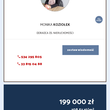
64
OFERT
MONIKA
KOZIOŁEK
DORADCA DS. NIERUCHOMOŚCI
zostaw wiadomość
534 295 805
33 815 04 88
199 000 zł
2