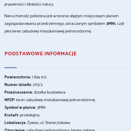
prywatności i bliskości natury.
Nieruchomość położona jest w terenie objętym miejscowym planem
zagospodarowania przestrzennego, oznaczonym symbolem
3MN1
, czyli
jako teren zabudowy mieszkaniowej jednorodzinnej.
PODSTAWOWE INFORMACJE
Powierzchnia:
1 834 m2
Numer działki:
2113/2
Przeznaczenie:
działka budowlana
MPZP:
teren zabudowy mieszkaniowej jednorodzinnej
Symbol w planie:
3MN1
Kształt:
prostokątny
Lokalizacja:
Żywiec, ul. Słonecznikowa
Otoczenie:
zabudowa jednorodzinna, tereny zielone