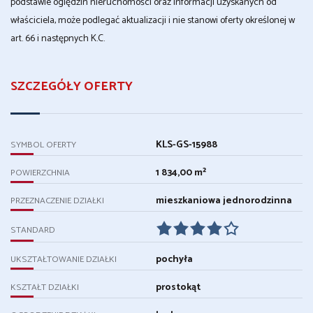
podstawie oględzin nieruchomości oraz informacji uzyskanych od
właściciela, może podlegać aktualizacji i nie stanowi oferty określonej w
art. 66 i następnych K.C.
SZCZEGÓŁY OFERTY
KLS-GS-15988
SYMBOL OFERTY
1 834,00 m²
POWIERZCHNIA
mieszkaniowa jednorodzinna
PRZEZNACZENIE DZIAŁKI
STANDARD
pochyła
UKSZTAŁTOWANIE DZIAŁKI
prostokąt
KSZTAŁT DZIAŁKI