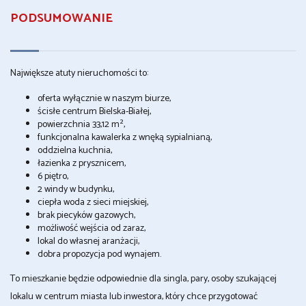
PODSUMOWANIE
Największe atuty nieruchomości to:
oferta wyłącznie w naszym biurze,
ścisłe centrum Bielska-Białej,
powierzchnia 33,12 m²,
funkcjonalna kawalerka z wnęką sypialnianą,
oddzielna kuchnia,
łazienka z prysznicem,
6 piętro,
2 windy w budynku,
ciepła woda z sieci miejskiej,
brak piecyków gazowych,
możliwość wejścia od zaraz,
lokal do własnej aranżacji,
dobra propozycja pod wynajem.
To mieszkanie będzie odpowiednie dla singla, pary, osoby szukającej
lokalu w centrum miasta lub inwestora, który chce przygotować