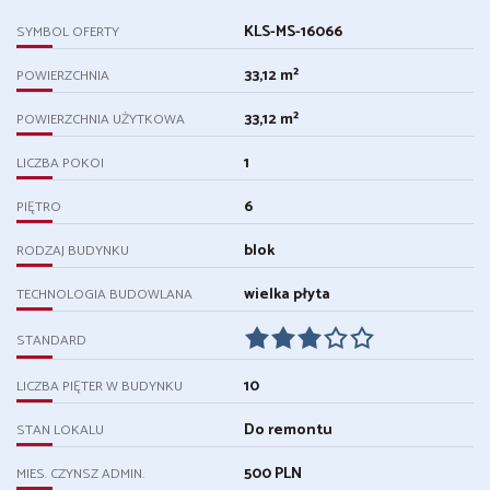
KLS-MS-16066
SYMBOL OFERTY
33,12 m²
POWIERZCHNIA
33,12 m²
POWIERZCHNIA UŻYTKOWA
1
LICZBA POKOI
6
PIĘTRO
blok
RODZAJ BUDYNKU
wielka płyta
TECHNOLOGIA BUDOWLANA
STANDARD
10
LICZBA PIĘTER W BUDYNKU
Do remontu
STAN LOKALU
500 PLN
MIES. CZYNSZ ADMIN.