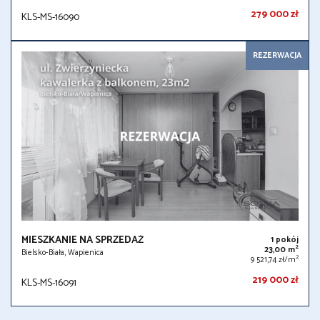
279 000 zł
KLS-MS-16090
REZERWACJA
MIESZKANIE NA SPRZEDAŻ
1 pokój
2
23,00 m
Bielsko-Biała, Wapienica
2
9 521,74 zł/m
219 000 zł
KLS-MS-16091