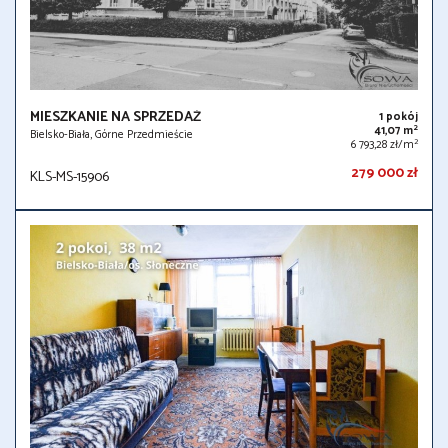
MIESZKANIE NA SPRZEDAŻ
1 pokój
2
41,07 m
Bielsko-Biała, Górne Przedmieście
2
6 793,28 zł/m
279 000 zł
KLS-MS-15906