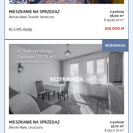
MIESZKANIE NA SPRZEDAŻ
2 pokoje
2
38,00 m
Bielsko-Biała, Osiedle Słoneczne
2
8 552,63 zł/m
325 000 zł
KLS-MS-16055
REZERWACJA
MIESZKANIE NA SPRZEDAŻ
2 pokoje
2
32,70 m
Bielsko-Biała, Leszczyny
2
8 532,11 zł/m