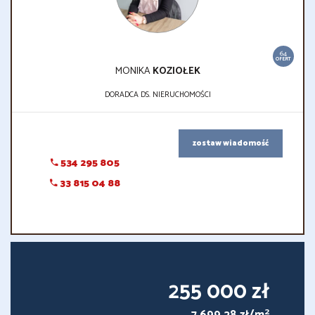
64
OFERT
MONIKA
KOZIOŁEK
DORADCA DS. NIERUCHOMOŚCI
zostaw wiadomość
534 295 805
33 815 04 88
255 000 zł
2