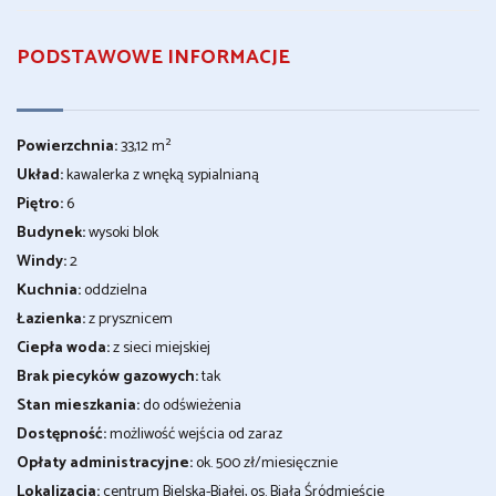
PODSTAWOWE INFORMACJE
Powierzchnia:
33,12 m²
Układ:
kawalerka z wnęką sypialnianą
Piętro:
6
Budynek:
wysoki blok
Windy:
2
Kuchnia:
oddzielna
Łazienka:
z prysznicem
Ciepła woda:
z sieci miejskiej
Brak piecyków gazowych:
tak
Stan mieszkania:
do odświeżenia
Dostępność:
możliwość wejścia od zaraz
Opłaty administracyjne:
ok. 500 zł/miesięcznie
Lokalizacja:
centrum Bielska-Białej, os. Biała Śródmieście