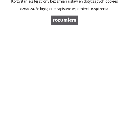
Korzystanie z tej strony bez zmian ustawień dotyczących cookies
WIADOMOŚĆ
oznacza, że będą one zapisane w pamięci urządzenia.
rozumiem
Biuro Nieruchomości SOWA
ul. Górska 1 A
(skrzyżowanie Żywieckiej z Górska, na przeciwko stacji benzynowej)
43-300 Bielsko-Biała
NIP: 5532359709
tel. 33 815 04 88