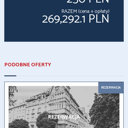
RAZEM (cena + opłaty)
269,292.1 PLN
PODOBNE OFERTY
REZERWACJA