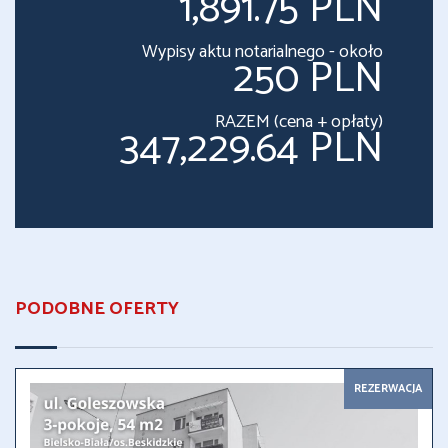
1,891.75 PLN
Wypisy aktu notarialnego - około
250 PLN
RAZEM (cena + opłaty)
347,229.64 PLN
PODOBNE OFERTY
REZERWACJA