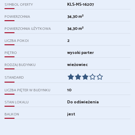
KLS-MS-16207
SYMBOL OFERTY
34,30 m²
POWIERZCHNIA
34,30 m²
POWIERZCHNIA UŻYTKOWA
2
LICZBA POKOI
wysoki parter
PIĘTRO
wieżowiec
RODZAJ BUDYNKU
STANDARD
10
LICZBA PIĘTER W BUDYNKU
Do odświeżenia
STAN LOKALU
jest
BALKON