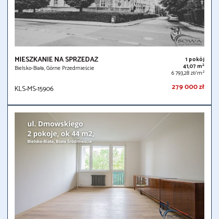
MIESZKANIE NA SPRZEDAŻ
1 pokój
2
41,07 m
Bielsko-Biała, Górne Przedmieście
2
6 793,28 zł/m
279 000 zł
KLS-MS-15906