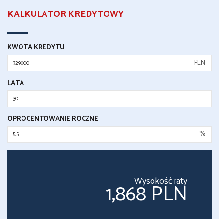
KALKULATOR KREDYTOWY
KWOTA KREDYTU
PLN
LATA
OPROCENTOWANIE ROCZNE
%
Wysokość raty
1,868 PLN