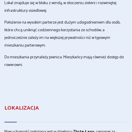
Lokal znajduje się w bloku z windą, w otoczeniu zieleni i rozwiniętej
infrastruktury osiedlowej.
Położenie na wysokim parterze jest dużym udogodnieniem dla osób,
które chcą uniknąć codziennego korzystania ze schodów, a
jednocześnie zależy im na większej prywatności niż w typowym
mieszkaniu parterowym.
Do mieszkania przynależy piwnica. Mieszkańcy mają również dostęp do
rowerowni.
LOKALIZACJA
Nieruchomość położona jest w dzielnicy
Złote Łany
, cenionej za