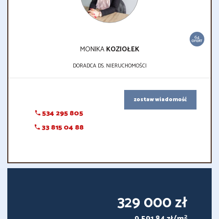
64
OFERT
MONIKA
KOZIOŁEK
DORADCA DS. NIERUCHOMOŚCI
zostaw wiadomość
534 295 805
33 815 04 88
329 000 zł
2