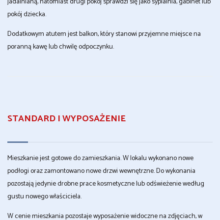
jadalnianą, natomiast drugi pokój sprawdzi się jako sypialnia, gabinet lub
pokój dziecka.
Dodatkowym atutem jest balkon, który stanowi przyjemne miejsce na
poranną kawę lub chwilę odpoczynku.
STANDARD I WYPOSAŻENIE
Mieszkanie jest gotowe do zamieszkania. W lokalu wykonano nowe
podłogi oraz zamontowano nowe drzwi wewnętrzne. Do wykonania
pozostają jedynie drobne prace kosmetyczne lub odświeżenie według
gustu nowego właściciela.
W cenie mieszkania pozostaje wyposażenie widoczne na zdjęciach, w