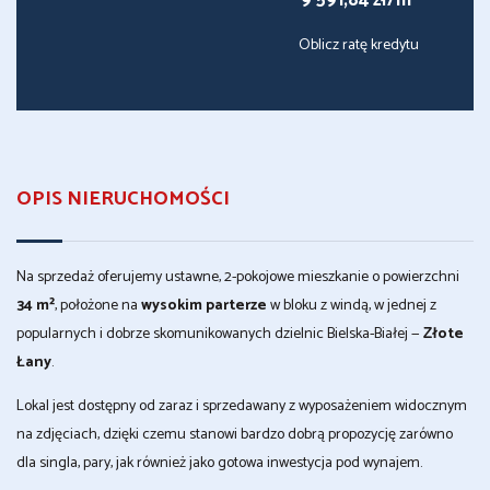
9 591,84 zł/m
Oblicz ratę kredytu
OPIS NIERUCHOMOŚCI
Na sprzedaż oferujemy ustawne, 2-pokojowe mieszkanie o powierzchni
34 m²
, położone na
wysokim parterze
w bloku z windą, w jednej z
popularnych i dobrze skomunikowanych dzielnic Bielska-Białej —
Złote
Łany
.
Lokal jest dostępny od zaraz i sprzedawany z wyposażeniem widocznym
na zdjęciach, dzięki czemu stanowi bardzo dobrą propozycję zarówno
dla singla, pary, jak również jako gotowa inwestycja pod wynajem.