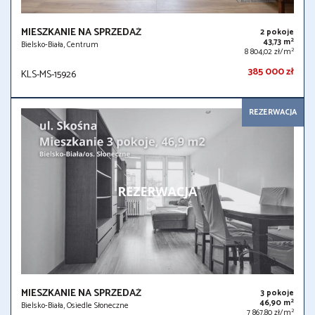
MIESZKANIE NA SPRZEDAŻ
2 pokoje
2
43,73 m
Bielsko-Biała, Centrum
2
8 804,02 zł/m
385 000 zł
KLS-MS-15926
REZERWACJA
MIESZKANIE NA SPRZEDAŻ
3 pokoje
2
46,90 m
Bielsko-Biała, Osiedle Słoneczne
2
7 867,80 zł/m