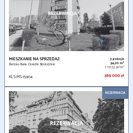
MIESZKANIE NA SPRZEDAŻ
3 pokoje
2
54,20 m
Bielsko-Biała, Osiedle Beskidzkie
2
7 177,12 zł/m
389 000 zł
KLS-MS-15904
REZERWACJA