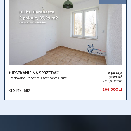
MIESZKANIE NA SPRZEDAŻ
2 pokoje
2
39,29 m
Czechowice-Dziedzice, Czechowice Górne
2
7 610,08 zł/m
299 000 zł
KLS-MS-16112