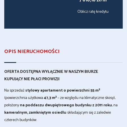
7 618,18 zł/m
Oblicz ratę kredytu
OPIS NIERUCHOMOŚCI
OFERTA DOSTĘPNA WYŁĄCZNIE W NASZYM BIURZE
KUPUJĄCY NIE PŁACI PROWIZJI
Na sprzedaż
stylowy apartament o powierzchni 55 m²
(powierzchnia użytkowa
47,3 m²
– ze względu na klimatyczne skosy),
położony
na poddaszu dwupiętrowego budynku z 2011 roku
, na
kameralnym, zamkniętym osiedlu
składającym się z zaledwie
czterech budynków.