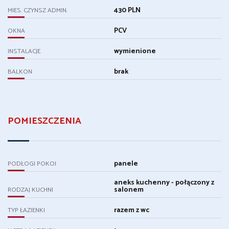
430 PLN
MIES. CZYNSZ ADMIN.
PCV
OKNA
wymienione
INSTALACJE
brak
BALKON
POMIESZCZENIA
panele
PODŁOGI POKOI
aneks kuchenny - połączony z
salonem
RODZAJ KUCHNI
razem z wc
TYP ŁAZIENKI