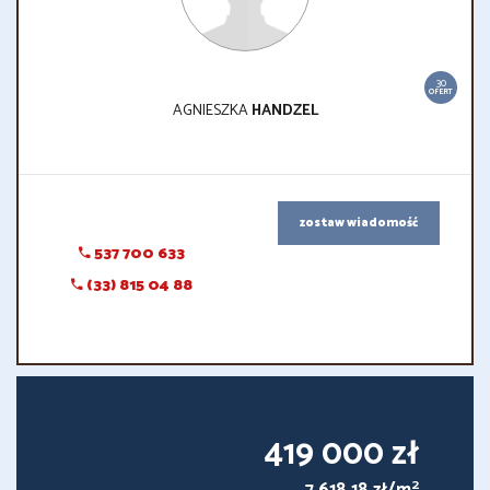
30
OFERT
AGNIESZKA
HANDZEL
zostaw wiadomość
537 700 633
(33) 815 04 88
419 000 zł
2