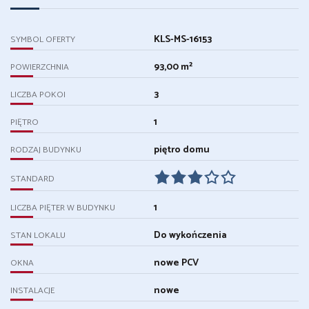
KLS-MS-16153
SYMBOL OFERTY
93,00 m²
POWIERZCHNIA
3
LICZBA POKOI
1
PIĘTRO
piętro domu
RODZAJ BUDYNKU
STANDARD
1
LICZBA PIĘTER W BUDYNKU
Do wykończenia
STAN LOKALU
nowe PCV
OKNA
nowe
INSTALACJE