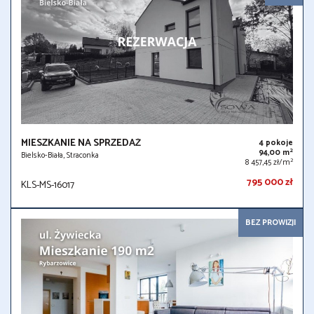
MIESZKANIE NA SPRZEDAŻ
4 pokoje
2
94,00 m
Bielsko-Biała, Straconka
2
8 457,45 zł/m
795 000 zł
KLS-MS-16017
BEZ PROWIZJI