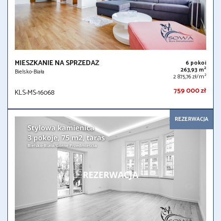
MIESZKANIE NA SPRZEDAŻ
6 pokoi
2
263,93 m
Bielsko-Biała
2
2 875,76 zł/m
759 000 zł
KLS-MS-16068
REZERWACJA