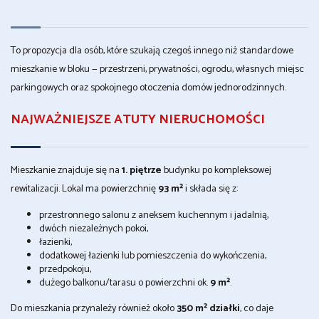
To propozycja dla osób, które szukają czegoś innego niż standardowe
mieszkanie w bloku — przestrzeni, prywatności, ogrodu, własnych miejsc
parkingowych oraz spokojnego otoczenia domów jednorodzinnych.
NAJWAŻNIEJSZE ATUTY NIERUCHOMOŚCI
Mieszkanie znajduje się na
1. piętrze
budynku po kompleksowej
rewitalizacji. Lokal ma powierzchnię
93 m²
i składa się z:
przestronnego salonu z aneksem kuchennym i jadalnią,
dwóch niezależnych pokoi,
łazienki,
dodatkowej łazienki lub pomieszczenia do wykończenia,
przedpokoju,
dużego balkonu/tarasu o powierzchni ok.
9 m²
.
Do mieszkania przynależy również około
350 m² działki
, co daje