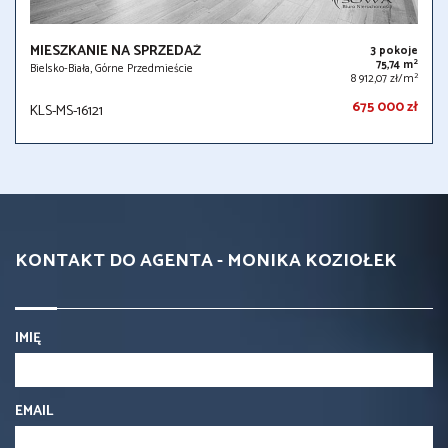
MIESZKANIE NA SPRZEDAŻ
3 pokoje
2
75,74 m
Bielsko-Biała, Górne Przedmieście
2
8 912,07 zł/m
675 000 zł
KLS-MS-16121
KONTAKT DO AGENTA - MONIKA KOZIOŁEK
IMIĘ
EMAIL