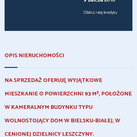
9 246,24 zł/m
Oblicz ratę kredytu
OPIS NIERUCHOMOŚCI
NA SPRZEDAŻ OFERUJĘ WYJĄTKOWE
MIESZKANIE O POWIERZCHNI
93 M²
, POŁOŻONE
W KAMERALNYM BUDYNKU TYPU
WOLNOSTOJĄCY DOM
W BIELSKU-BIAŁEJ
, W
CENIONEJ DZIELNICY
LESZCZYNY
.