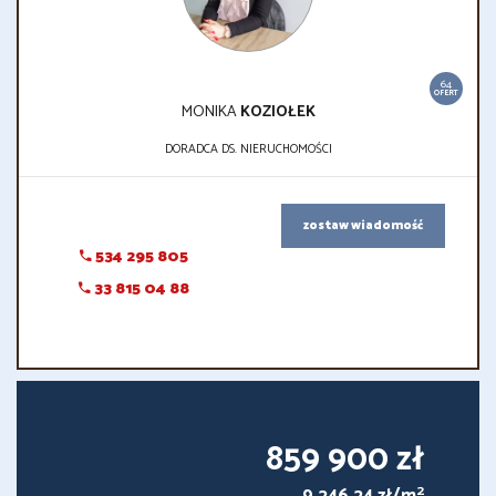
64
OFERT
MONIKA
KOZIOŁEK
DORADCA DS. NIERUCHOMOŚCI
zostaw wiadomość
534 295 805
33 815 04 88
859 900 zł
2