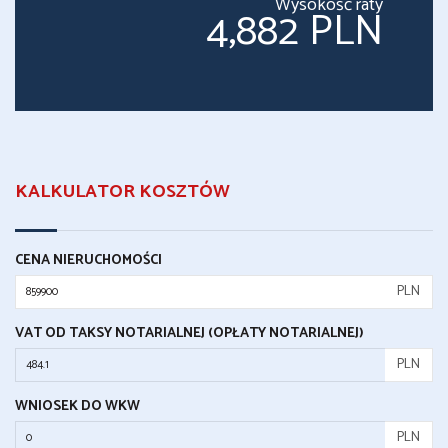
Wysokość raty
4,882 PLN
KALKULATOR KOSZTÓW
CENA NIERUCHOMOŚCI
PLN
VAT OD TAKSY NOTARIALNEJ (OPŁATY NOTARIALNEJ)
PLN
WNIOSEK DO WKW
PLN