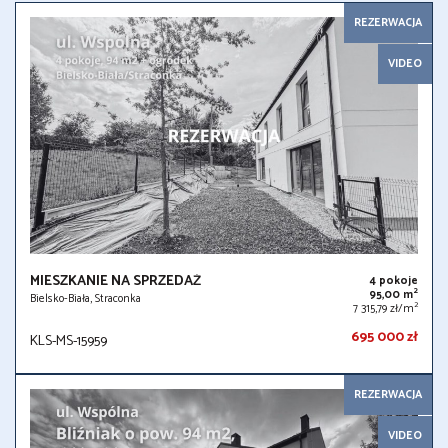
REZERWACJA
VIDEO
MIESZKANIE NA SPRZEDAŻ
4 pokoje
2
95,00 m
Bielsko-Biała, Straconka
2
7 315,79 zł/m
695 000 zł
KLS-MS-15959
REZERWACJA
VIDEO